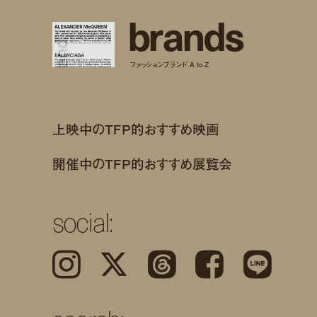
b
r
a
n
d
s
ファッションブランド A to Z
上映中のTFP的おすすめ映画
開催中のTFP的おすすめ展覧会
social:
Instagram
𝕏
Threads
Facebook
LINE