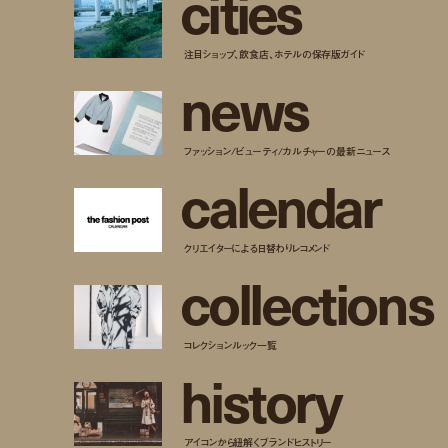
c
i
t
i
e
s
注目ショップ、飲食店、ホテルの保存版ガイド
n
e
w
s
ファッション/ビューティ/カルチャーの最新ニュース
c
a
l
e
n
d
a
r
クリエイターによる日替わりレコメンド
c
o
l
l
e
c
t
i
o
n
s
コレクションルック一覧
h
i
s
t
o
r
y
アイコンから紐解くブランドヒストリー