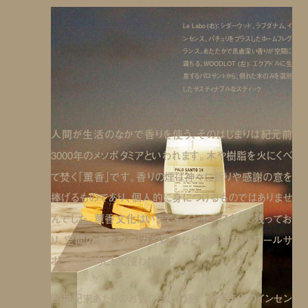
Le Labo (右)： シダーウッド、ラブダナム、イ
ンセンス、パチュリをプラスしたホームフレグ
ランス。あたたかで思慮深い香りが空間に
満ちる。WOODLOT (左)： エクアドルに生
息するパロサントから、倒れた木のみを選別
したサスティナブルなスティック
人間が生活のなかで香りを使う、そのはじまりは紀元前
3000年のメソポタミアといわれます。木や樹脂を火にくべ
て焚く「薫香」です。香りの煙は神々に祈りや感謝の意を
捧げるものであり、個人的に身につけるものではありませ
んでした。薫香文化はいまでもインセンスとして残ってお
り、空間の浄化や、ヨガや瞑想などの精神コントロールサ
ポートを目的として使われます。
20世紀末あたりのお香ブームを経て、いま浄化のインセン