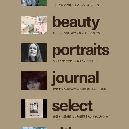
デジタルで表現するファッションストーリー
b
e
a
u
t
y
ビューティの可能性を探るエディトリアル
p
o
r
t
r
a
i
t
s
クリエイティビティに迫るインタビュー
j
o
u
r
n
a
l
時代を切り取るコラム、対談、ポートレート連載
s
e
l
e
c
t
定番から最新作までを網羅するアイテムカタログ