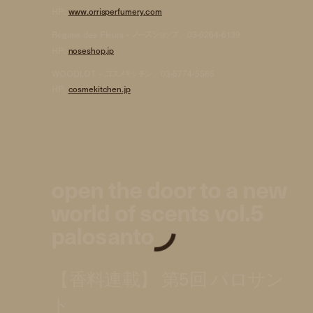
HP:
www.orrisperfumery.com
Régime des Fleurs - ノーズショップ／03-6264-6139
HP:
noseshop.jp
WOODLOT - コスメキッチン／03-5774-5565
HP:
cosmekitchen.jp
open the door to a new
world of scents vol.5
palosanto
【香料連載】 第5回 パロサン
ト