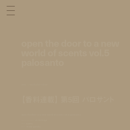
open the door to a new
world of scents vol.5
palosanto
select
may 29, 2020 7:00 am
【香料連載】 第5回 パロサント
open the door to a new world of scents vol.5 palosanto
photography:
so mitsuya
text:
ayana
edit:
miwa goroku