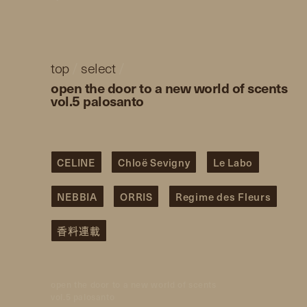
top
/
select
/
open the door to a new world of scents
vol.5 palosanto
CELINE
Chloë Sevigny
Le Labo
NEBBIA
ORRIS
Regime des Fleurs
香料連載
open the door to a new world of scents
vol.5 palosanto