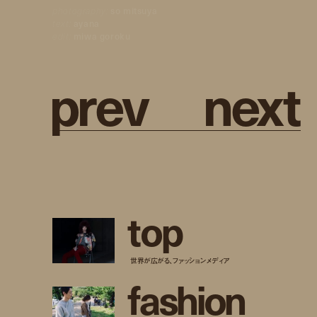
photography:
so mitsuya
text:
ayana
edit:
miwa goroku
p
r
e
v
n
e
x
t
t
o
p
世界が広がる、ファッションメディア
f
a
s
h
i
o
n