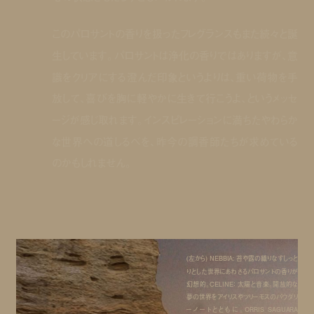
このパロサントの香りを扱ったフレグランスもまた続々と誕
生しています。パロサントは浄化の香りではありますが、意
識をクリアにする澄んだ印象というよりは、重い荷物を手
放して、喜びを胸に軽やかに生きて行こうよ、というメッセ
ージが感じ取れます。インスピレーションに満ちたやわらか
な世界への道しるべを、昨今の調香師たちが求めている
のかもしれません。
(左から) NEBBIA: 苔や露の織りなすしっと
りとした世界にあわさるパロサントの香りが
幻想的。CELINE： 太陽と音楽。開放的な
夢の世界をアイリスやツリーモスのパウダリ
ーノートとともに。ORRIS SAGUARA