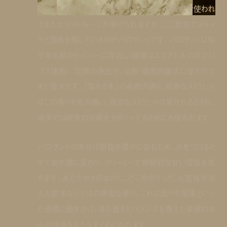
スとしてメジャーなのは、まずインディアンの儀式で使われ
てきたホワイトセージが挙げられますが、ここ数年でメキメ
キと頭角を現しているのがパロサントです。パロサントは何
千年も前からペルーに存在し（原産はエクアドルのガラパ
ゴス諸島）、空間の浄化や、宗教・魔術的儀式に使われて
きた香木です。「聖なる木」の名前の通り、邪悪なスピリット
はこの香りを忌み嫌い、善良なスピリットは惹かれるとされ、
南米では病気の治癒をサポートするためにも使われます。
パロサントの木片は樹脂を豊かに含むため、火をつけると
すぐ炎が煙に変わり、クリーミーで神秘的な甘い空気を放
ちます。あたたかさのなかに、どこかきりっとした苦味が潜
んだ樹木ならではの神聖な香り。これは怒りや緊張といっ
た感情に働きかけ、落ち着きとバランスを携えた楽観的な
心の状態をもたらすともいわれます。