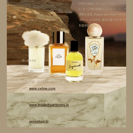
PERFUMES： カリフォルニアのハンドメイ
ド。セージや月桂樹などによるマニッシュで
神聖な空気。Regime des Fleurs： クロエ・
セヴィニーとの共作。彼女の愛するモチーフ
を詰め込んで
問い合わせ先
ABC順に
CELINE JAPAN - セリーヌ ジャパン／03-5414-1401
HP:
www.celine.com
LE LABO - ル ラボ お客様相談室／0570-003-770
HP:
www.lelabofragrances.jp
NEBBIA - ノーズショップ／03-6264-6139
HP:
noseshop.jp
ORRIS - オリス／