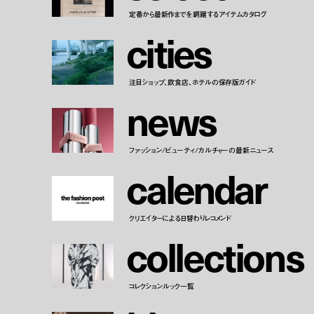
定番から最新作までを網羅するアイテムカタログ
c
i
t
i
e
s
注目ショップ、飲食店、ホテルの保存版ガイド
n
e
w
s
ファッション/ビューティ/カルチャーの最新ニュース
c
a
l
e
n
d
a
r
クリエイターによる日替わりレコメンド
c
o
l
l
e
c
t
i
o
n
s
コレクションルック一覧