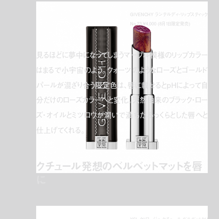
GIVENCHY ランテルディ・リップスティック
No.23 ¥4,000 (8月1日限定発売)
見るほどに夢中になってしまうマーブル模様のリップカラー
はまるで小宇宙のよう。クォーツのようなローズとゴールド
パールが混ざり合う限定色は、唇に載せるとpHによって自
分だけのローズカラーへと変化。天然由来のブラック・ロー
ズ・オイルとミツロウが潤いで満ちたふっくらとした唇へと
仕上げてくれる。
クチュール発想のベルベットマットを唇
に