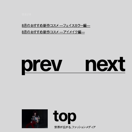
関連記事
8月のおすすめ新作コスメ —フェイスカラー編—
8月のおすすめ新作コスメ —アイメイク編—
p
r
e
v
n
e
x
t
t
o
p
世界が広がる、ファッションメディア