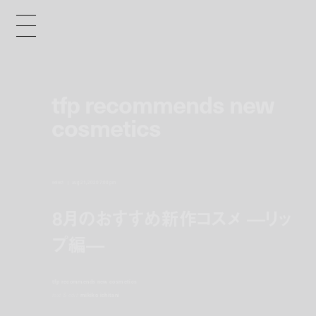
tfp recommends new
cosmetics
select
aug 21, 2020 7:00 pm
8月のおすすめ新作コスメ —リッ
プ編—
tfp recommends new cosmetics
text & edit:
mikiko ichitani