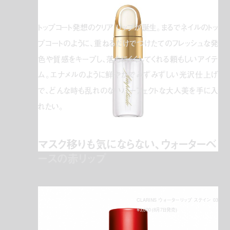
トップコート発想のクリア リップが誕生。まるでネイルのトッ
プコートのように、重ねるだけでつけたてのフレッシュな発
色や質感をキープし、落ちにくくしてくれる頼もしいアイテ
ム。エナメルのように鮮やかでみずみずしい光沢仕上げ
で、どんな時も乱れのないパーフェクトな大人美を手に入
れたい。
マスク移りも気にならない、ウォーターベ
ースの赤リップ
CLARINS ウォーターリップ ステイン 03
¥3,000 (8月7日発売)