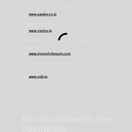
Awake - アウェイク／0120-586-682
HP:
www.awake.co.jp
CLARINS - クラランス カスタマーケア／050-3198-9361
HP:
www.clarins.jp
GIVENCHY - パルファム ジバンシイ[LVMHフレグランスブランズ]／
03-3264-3941
HP:
www.givenchybeauty.com
YVES SAINT LAURENT BEAUTÉ - イヴ・サンローラン・ボーテ／
0120-526-333
HP:
www.yslb.jp
tfp recommends new
cosmetics