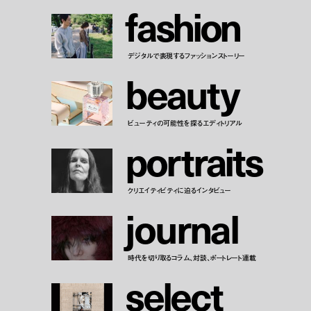
f
a
s
h
i
o
n
デジタルで表現するファッションストーリー
b
e
a
u
t
y
ビューティの可能性を探るエディトリアル
p
o
r
t
r
a
i
t
s
クリエイティビティに迫るインタビュー
j
o
u
r
n
a
l
時代を切り取るコラム、対談、ポートレート連載
s
e
l
e
c
t