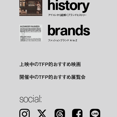
h
i
s
t
o
r
y
アイコンから紐解くブランドヒストリー
b
r
a
n
d
s
ファッションブランド A to Z
上映中のTFP的おすすめ映画
開催中のTFP的おすすめ展覧会
social:
Instagram
𝕏
Threads
Facebook
LINE