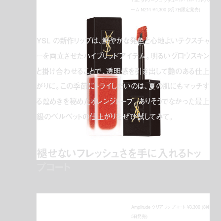
YSL タトワージュ クチュール ベルベットクリ
ーム N214 ¥4,300 (8月7日限定発売)
YSL の新作リップは、鮮やかな発色と心地よいテクスチャ
ーを両立させたハイブリッドアイテム。明るいグロウスキン
と掛け合わせることで、透明感を引き出して艶のある仕上
がりに。この季節にトライしたいのは、夏の肌にもマッチす
る煌めきを秘めたオレンジトープ。ありそうでなかった最上
級のベルベットの仕上がりをぜひ試してみて。
褪せないフレッシュさを手に入れるトッ
プコート
Amplitude クリア リップコート ¥3,300 (8月
5日発売)