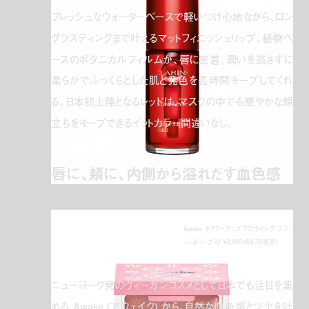
フレッシュなウォーターベースで軽いつけ心地ながら、ロン
グラスティングまで叶えるマットフィニッシュリップ。植物ベ
ースのボタニカルフィルムが、唇に密着。潤いを逃さずに
柔らかでふっくらとした肌と発色を長時間キープしてくれ
る。日本初上陸となるレッドは、マスクの中でも華やかな顔
立ちをキープできるイットカラー間違いなし。
唇に、頬に、内側から溢れだす血色感
Awake チアミーアップ グロウイング ブラッ
シュ＆リップ 02 ¥2,800 (8月7日発売)
ニューヨーク発のヴィーガンコスメとして日本でも注目を集
める Awake (アウェイク) から、自然な血色感とツヤを叶