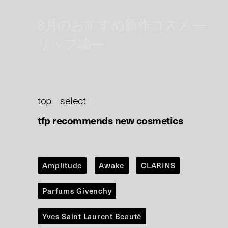
8月のおすすめ新作コスメ —
リップ編—
top
/
select
/
tfp recommends new cosmetics
Amplitude
Awake
CLARINS
Parfums Givenchy
Yves Saint Laurent Beauté