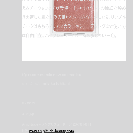
えるチーク&リップが登場。ゴールドパールの繊細な煌め
きを宿した肌なじみの良いウォームベージュなら、リップや
チークはもちろん、アイカラーやシェーディングまで使い方
は自由自在。バイプレーヤーとして持ち歩きたい一色。
tfp recommends new cosmetics
text & edit:
mikiko ichitani
問い合わせ先
ABC順に
Amplitude - アンプリチュード／0120-781-811
HP:
www.amplitude-beauty.com