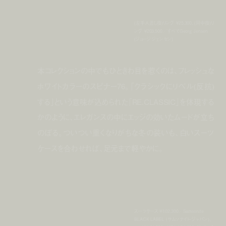
(左手人差し指)リング ￥25,300、(同中指)リ
ング ￥203,500／すべてGeorg Jensen
(ジョージ ジェンセン)
本コレクションの中でもひときわ目を惹くのは、フレッシュな
ホワイトカラーのスピナー76。「クラシックにリベル(反抗)
する」という意味が込められた「RE.CLASSIC」を体現する
かのように、エレガンスの中にエッジの効いたムードが立ち
のぼる。ついつい重くなりがちな冬の装いも、白いスーツ
ケースを合わせれば、足元まで軽やかに。
スーツケース ¥102,300／Samsonite
BLACK LABEL (サムソナイト・ジャパン)､