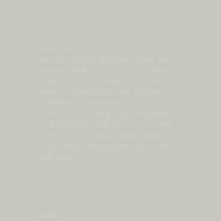
プロフィール
山本美月 (やまもと・みづき)
1991年7月18日生まれ、福岡県出身。2009年、雑誌
「CanCam」の専属モデルとしてデビューし、現在は
「CLASSY.」のカバーモデルを務めている。2011年から
は俳優としての活動も初め、翌年『桐島、部活やめるって
よ』で映画に初出演。主な出演作は、ドラマ『パーフェクト
ワールド』『ランチ合コン探偵～恋とグルメと謎解きと
～』『星から来たあなた』、映画『糸』『ザ・ファブル』『新解
釈・三國志』『ザ・ファブル殺さない殺し屋』『忌怪島／き
かいじま』『赤ずきん、旅の途中で死体と出会う。』、舞台
『獣道一直線!!!』など。
問い合わせ先
ABC順に