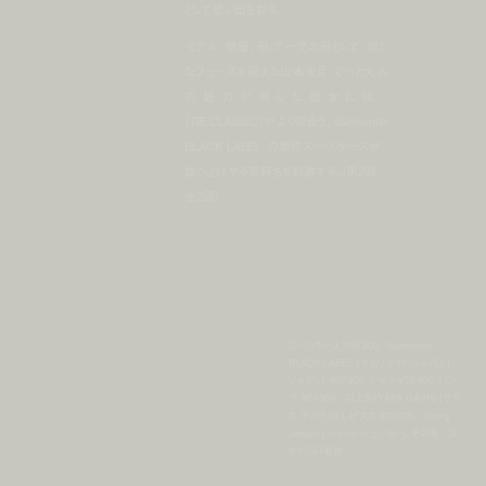
として思い出を彩る。
モデル、俳優、そして一児の母として、新た
なフェーズを迎えた山本美月。ぐっと大人
の魅力が増した彼女には、
「RE.CLASSIC」がよく似合う。Samsonite
BLACK LABEL の新作スーツケースが、
旅へとはやる気持ちを刺激する。(第2回／
全2回)
スーツケース ¥96,800／Samsonite
BLACK LABEL (サムソナイト・ジャパン)､
ジャケット ￥97,900、シャツ ￥59,400、パン
ツ ￥64,900／以上SAYAKA DAVIS (サヤ
カ デイヴィス)、ピアス ￥29,700／Georg
Jensen (ジョージ ジェンセン)、その他／ス
タイリスト私物