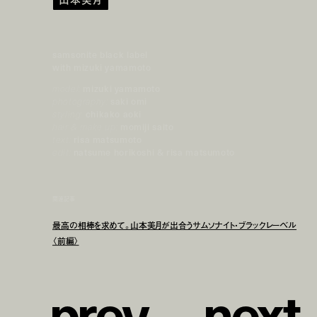
samsonite black label
with mizuki yamamoto
model:
mizuki yamamoto
photography:
saki omi
styling:
chikako aoki
hair & make up:
momiji saito
text:
risa matsumoto
edit:
natsume horikoshi & risa matsumoto
関連記事
最高の相棒を求めて。山本美月が出合うサムソナイト・ブラックレーベル
〈前編〉
p
r
e
v
n
e
x
t