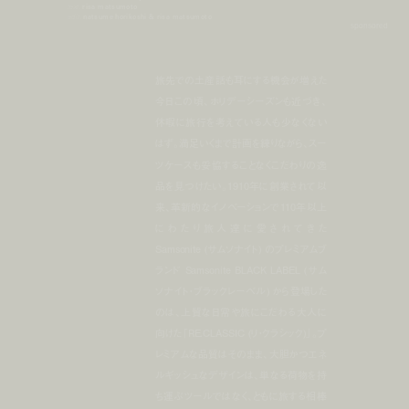
text:
risa matsumoto
edit:
natsume horikoshi & risa matsumoto
sponsored
旅先での土産話も耳にする機会が増えた
今日この頃、ホリデーシーズンも近づき、
休暇に旅行を考えている人も少なくない
はず。満足いくまで計画を練りながら、スー
ツケースも妥協することなくこだわりの逸
品を見つけたい。1910年に創業されて以
来、革新的なイノベーションで110年以上
にわたり旅人達に愛されてきた
Samsonite (サムソナイト) のプレミアムブ
ランド Samsonite BLACK LABEL (サム
ソナイト・ブラックレーベル) から登場した
のは、上質な日常や旅にこだわる大人に
向けた「RE.CLASSIC (リ・クラシック)」。プ
レミアムな品質はそのまま、大胆かつエネ
ルギッシュなデザインは、単なる荷物を持
ち運ぶツールではなく、ともに旅する相棒