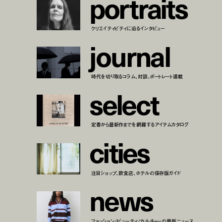
p
o
r
t
r
a
i
t
s
クリエイティビティに迫るインタビュー
j
o
u
r
n
a
l
時代を切り取るコラム、対談、ポートレート連載
s
e
l
e
c
t
定番から最新作までを網羅するアイテムカタログ
c
i
t
i
e
s
注目ショップ、飲食店、ホテルの保存版ガイド
n
e
w
s
ファッション/ビューティ/カルチャーの最新ニュース