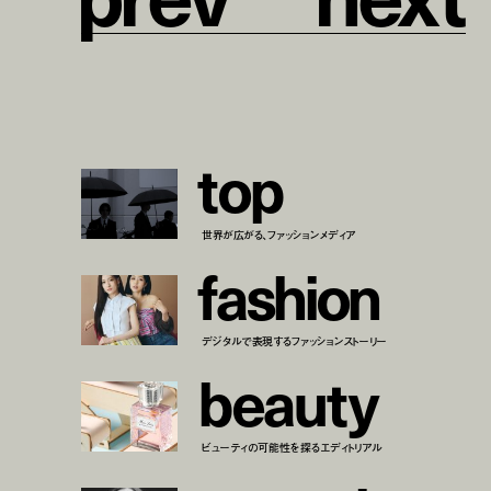
t
o
p
世界が広がる、ファッションメディア
f
a
s
h
i
o
n
デジタルで表現するファッションストーリー
b
e
a
u
t
y
ビューティの可能性を探るエディトリアル