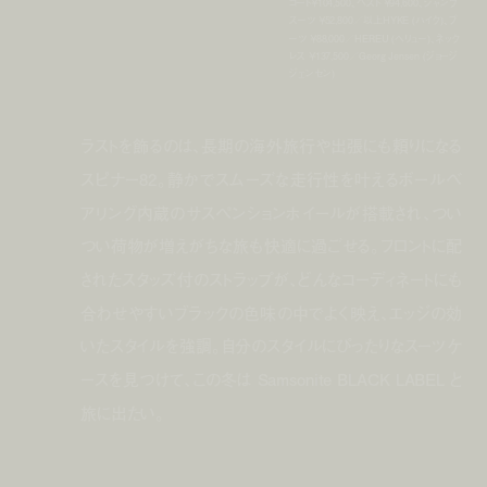
コート￥104,500、ベスト ￥94,600、ジャンプ
スーツ ￥52,800／以上HYKE (ハイク)、ブ
ーツ ￥88,000／HEREU (ヘリュー)、ネック
レス ￥137,500／Georg Jensen (ジョージ
ジェンセン)
ラストを飾るのは、長期の海外旅行や出張にも頼りになる
スピナー82。静かでスムーズな走行性を叶えるボールベ
アリング内蔵のサスペンションホイールが搭載され、つい
つい荷物が増えがちな旅も快適に過ごせる。フロントに配
されたスタッズ付のストラップが、どんなコーディネートにも
合わせやすいブラックの色味の中でよく映え、エッジの効
いたスタイルを強調。自分のスタイルにぴったりなスーツケ
ースを見つけて、この冬は Samsonite BLACK LABEL と
旅に出たい。