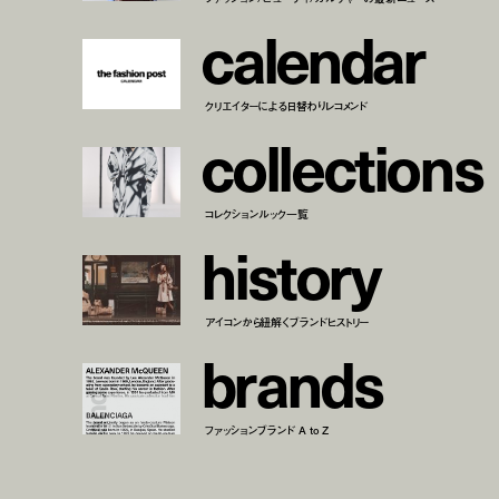
c
a
l
e
n
d
a
r
クリエイターによる日替わりレコメンド
c
o
l
l
e
c
t
i
o
n
s
コレクションルック一覧
h
i
s
t
o
r
y
アイコンから紐解くブランドヒストリー
b
r
a
n
d
s
ファッションブランド A to Z