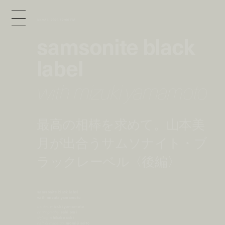
Nov 24, 2023 12:00 PM
samsonite black
label
with mizuki yamamoto
最高の相棒を求めて。山本美
月が出合うサムソナイト・ブ
ラックレーベル〈後編〉
samsonite black label
with mizuki yamamoto
model:
mizuki yamamoto
photography:
saki omi
styling:
chikako aoki
hair & make up:
momiji saito