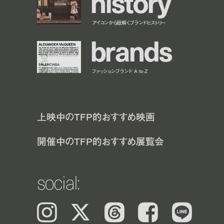
h
i
s
t
o
r
y
アイコンから紐解くブランドヒストリー
b
r
a
n
d
s
ファッションブランド A to Z
上映中のTFP的おすすめ映画
開催中のTFP的おすすめ展覧会
social:
Instagram
𝕏
Threads
Facebook
LINE