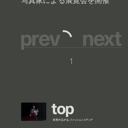
p
r
e
v
n
e
x
t
1
t
o
p
世界が広がる、ファッションメディア