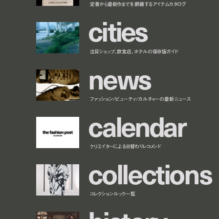
定番から最新作までを網羅するアイテムカタログ
c
i
t
i
e
s
注目ショップ、飲食店、ホテルの保存版ガイド
n
e
w
s
ファッション/ビューティ/カルチャーの最新ニュース
c
a
l
e
n
d
a
r
クリエイターによる日替わりレコメンド
c
o
l
l
e
c
t
i
o
n
s
コレクションルック一覧