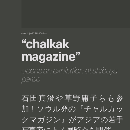
news
jan 27, 2024 8:00 am
“chalkak
magazine”
opens an exhibition at shibuya
parco