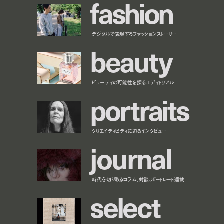
f
a
s
h
i
o
n
デジタルで表現するファッションストーリー
b
e
a
u
t
y
ビューティの可能性を探るエディトリアル
p
o
r
t
r
a
i
t
s
クリエイティビティに迫るインタビュー
j
o
u
r
n
a
l
時代を切り取るコラム、対談、ポートレート連載
s
e
l
e
c
t