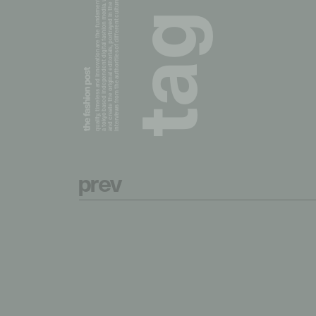
a tokyo based independent digital fashion media. we curate daily fashion, beauty and culture feeds,
quality, timeless and innovation are the fundamental philosophy of the fashion post,
interviews from the authorities of different culture in the creative industry.
and create the original editorials, portrayed in the digital era, and portraits,
g
a
t
p
r
e
v