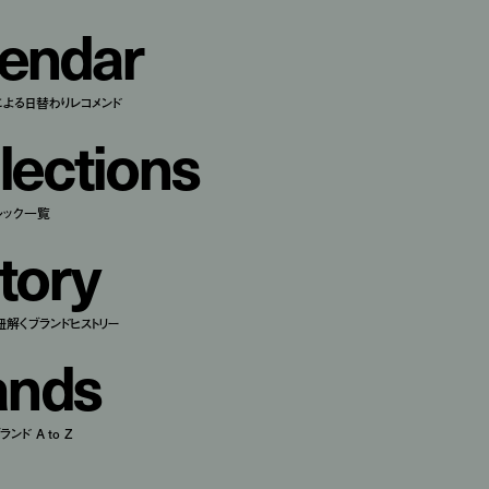
e
n
d
a
r
による日替わりレコメンド
l
e
c
t
i
o
n
s
ルック一覧
t
o
r
y
紐解くブランドヒストリー
a
n
d
s
ンド A to Z