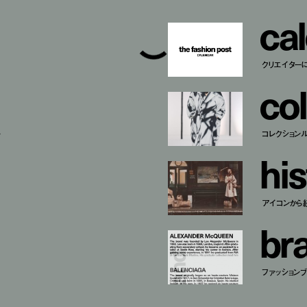
c
a
l
クリエイター
c
o
l
ー
コレクション
h
i
s
アイコンから
b
r
ファッションブラ