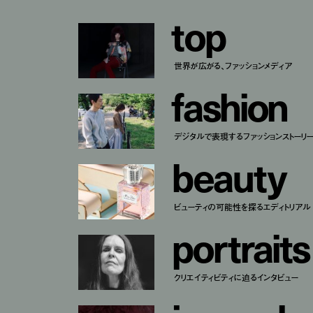
t
o
p
世界が広がる、ファッションメディア
f
a
s
h
i
o
n
デジタルで表現するファッションストーリ
b
e
a
u
t
y
ビューティの可能性を探るエディトリアル
p
o
r
t
r
a
i
t
s
クリエイティビティに迫るインタビュー