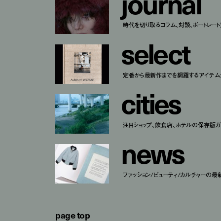
j
o
u
r
n
a
l
時代を切り取るコラム、対談、ポートレー
s
e
l
e
c
t
定番から最新作までを網羅するアイテム
c
i
t
i
e
s
注目ショップ、飲食店、ホテルの保存版ガ
n
e
w
s
ファッション/ビューティ/カルチャーの最
page top