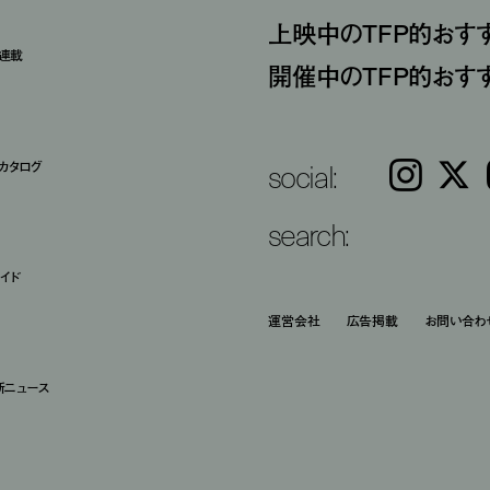
上映中のTFP的おす
ト連載
開催中のTFP的おす
social:
カタログ
Instagram
𝕏
search:
イド
運営会社
広告掲載
お問い合わ
新ニュース