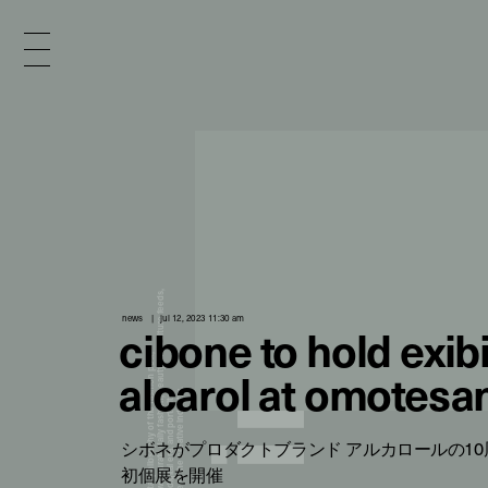
x
e
d
news
jul 12, 2023 11:30 am
cibone to hold exibi
n
alcarol at omotesa
シボネがプロダクトブランド アルカロールの1
i
初個展を開催