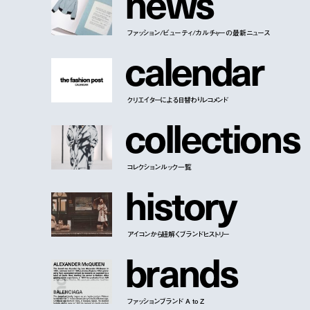
n
e
w
s
ファッション/ビューティ/カルチャーの最新ニュース
c
a
l
e
n
d
a
r
クリエイターによる日替わりレコメンド
c
o
l
l
e
c
t
i
o
n
s
コレクションルック一覧
h
i
s
t
o
r
y
アイコンから紐解くブランドヒストリー
b
r
a
n
d
s
ファッションブランド A to Z