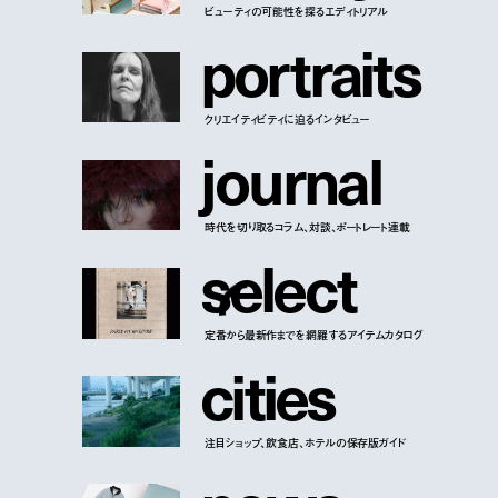
ビューティの可能性を探るエディトリアル
p
o
r
t
r
a
i
t
s
クリエイティビティに迫るインタビュー
j
o
u
r
n
a
l
時代を切り取るコラム、対談、ポートレート連載
s
e
l
e
c
t
定番から最新作までを網羅するアイテムカタログ
c
i
t
i
e
s
注目ショップ、飲食店、ホテルの保存版ガイド