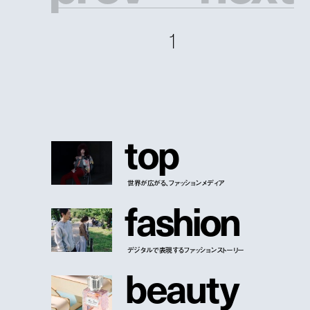
1
t
o
p
世界が広がる、ファッションメディア
f
a
s
h
i
o
n
デジタルで表現するファッションストーリー
b
e
a
u
t
y