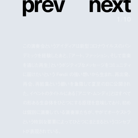
p
r
e
v
n
e
x
t
1
/
10
この演奏会というアイディアは新型コロナウイルスのパン
デミックを経験したあと、「アート、ファッション、そして音楽
を通じた再生」というポジティブなメッセージをコミュニティ
に届けたいという Fendi の強い想いから生まれ、再出発、
再会、再結集という願いを象徴して夏至の日に公開され
た。イベントのタイトルにある「アニマ・ムンディ」とはすべて
の形ある生命体をひとつにする原理を意味しており、初め
は個別に演奏している演奏家たちが、やがてオーケストラ
という特別な要素によってひとつにまとまるというコンセプ
トが表現されている。