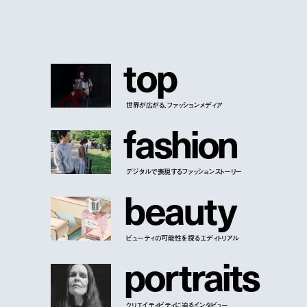
t
o
p
世界が広がる、ファッションメディア
f
a
s
h
i
o
n
デジタルで表現するファッションストーリー
b
e
a
u
t
y
ビューティの可能性を探るエディトリアル
p
o
r
t
r
a
i
t
s
クリエイティビティに迫るインタビュー