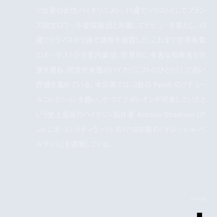
リ出身の女性バイオリニスト。11歳でソリストとしてフラン
ス国立ロワール管弦楽団と共演してデビューを果たし、12
歳でミラノスカラ座で演奏を披露した。これまで世界有数
のオーケストラや室内楽団、世界的に有名な指揮者と共
演を重ね、同世代有数のバイオリニストのひとりとして高い
評価を集めている。本公演では、3着の Fendi のクチュー
ルコレクションを纏い、かつてナポレオンが所有していたと
いう史上最高のバイオリン製作者 Antonio Stradivari (ア
ントニオ・ストラディヴァリ) の1716年製の「マレシャル・ベ
ルティエ」を演奏している。
© Fendi