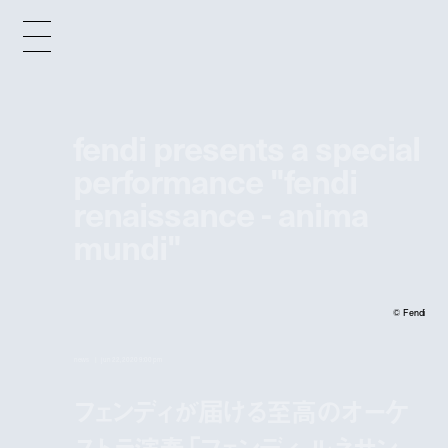
fendi presents a special
performance "fendi
renaissance - anima
mundi"
© Fendi
news
jun 22, 2020 9:00 pm
フェンディが届ける至高のオーケ
ストラ演奏「フェンディ ルネサン