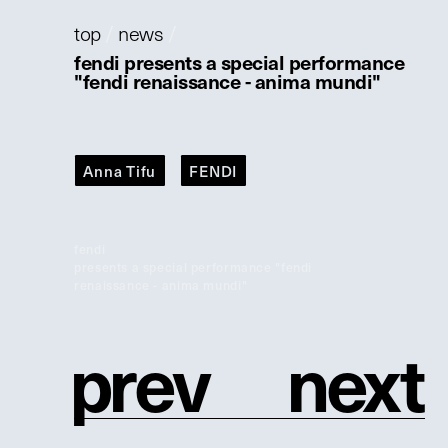
top
/
news
/
fendi presents a special performance
"fendi renaissance - anima mundi"
Anna Tifu
FENDI
fendi
presents a special performance "fendi
renaissance - anima mundi"
p
r
e
v
n
e
x
t