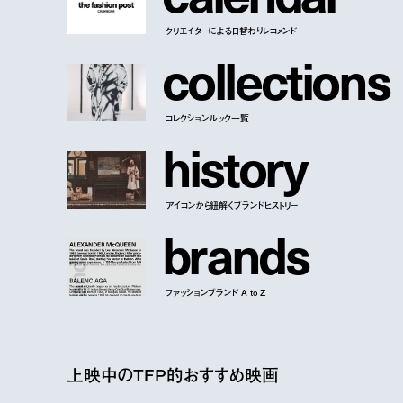
クリエイターによる日替わりレコメンド
c
o
l
l
e
c
t
i
o
n
s
コレクションルック一覧
h
i
s
t
o
r
y
アイコンから紐解くブランドヒストリー
b
r
a
n
d
s
ファッションブランド A to Z
上映中のTFP的おすすめ映画