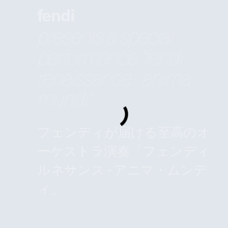
fendi
presents a special
performance "fendi
renaissance - anima
mundi"
フェンディが届ける至高のオ
ーケストラ演奏「フェンディ
ルネサンス - アニマ・ムンデ
ィ」