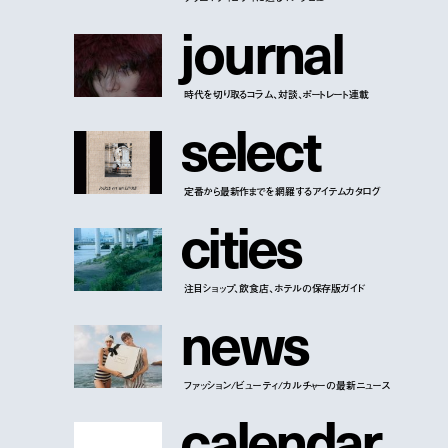
j
o
u
r
n
a
l
時代を切り取るコラム、対談、ポートレート連載
s
e
l
e
c
t
定番から最新作までを網羅するアイテムカタログ
c
i
t
i
e
s
注目ショップ、飲食店、ホテルの保存版ガイド
n
e
w
s
ファッション/ビューティ/カルチャーの最新ニュース
c
a
l
e
n
d
a
r