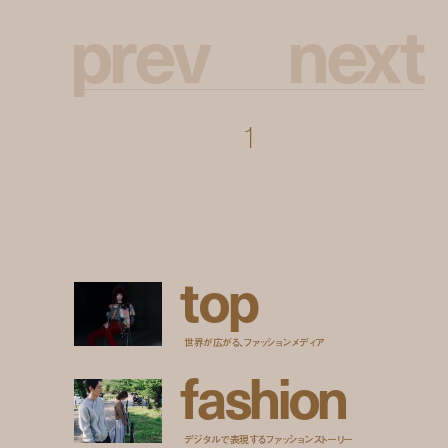
p
r
e
v
n
e
x
t
1
t
o
p
世界が広がる、ファッションメディア
f
a
s
h
i
o
n
デジタルで表現するファッションストーリー