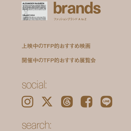
b
r
a
n
d
s
ファッションブランド A to Z
上映中のTFP的おすすめ映画
開催中のTFP的おすすめ展覧会
social:
Instagram
𝕏
Threads
Facebook
LINE
search: