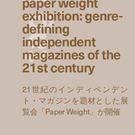
paper weight
exhibition: genre-
g
defining
independent
a
magazines of the
t
21st century