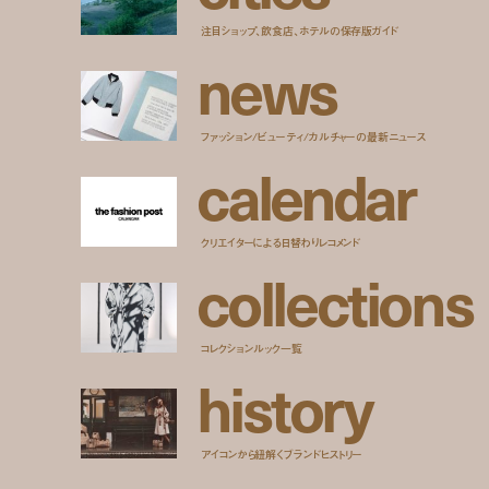
注目ショップ、飲食店、ホテルの保存版ガイド
n
e
w
s
ファッション/ビューティ/カルチャーの最新ニュース
c
a
l
e
n
d
a
r
クリエイターによる日替わりレコメンド
c
o
l
l
e
c
t
i
o
n
s
コレクションルック一覧
h
i
s
t
o
r
y
アイコンから紐解くブランドヒストリー