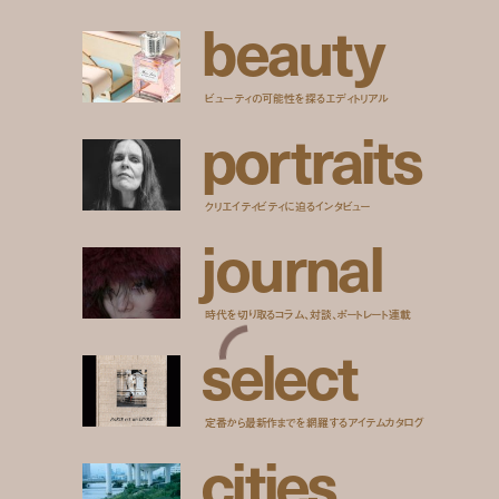
b
e
a
u
t
y
ビューティの可能性を探るエディトリアル
p
o
r
t
r
a
i
t
s
クリエイティビティに迫るインタビュー
j
o
u
r
n
a
l
時代を切り取るコラム、対談、ポートレート連載
s
e
l
e
c
t
定番から最新作までを網羅するアイテムカタログ
c
i
t
i
e
s