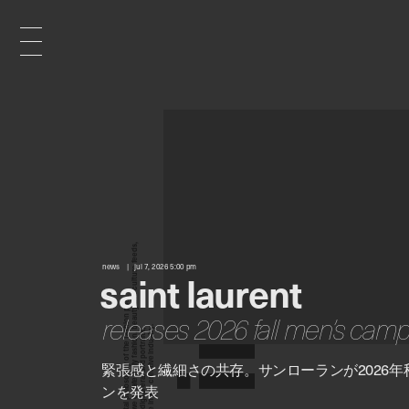
x
e
d
news
jul 7, 2026 5:00 pm
saint laurent
n
releases 2026 fall men’s cam
緊張感と繊細さの共存。サンローランが2026
i
ンを発表