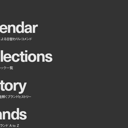
e
n
d
a
r
による日替わりレコメンド
l
e
c
t
i
o
n
s
ルック一覧
t
o
r
y
紐解くブランドヒストリー
a
n
d
s
ンド A to Z