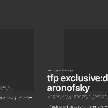
news
jan 8, 2026 5:50 pm
tfp exclusive:
aronofsky
paign
interview for the latest
年秋メンズキャンペー
【独占公開】ダーレン・アロノフス