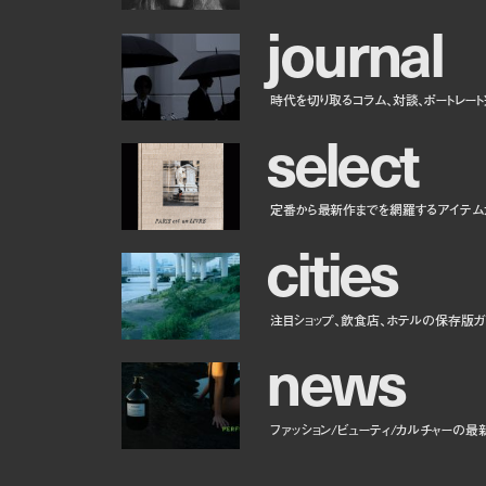
j
o
u
r
n
a
l
時代を切り取るコラム、対談、ポートレー
s
e
l
e
c
t
定番から最新作までを網羅するアイテム
c
i
t
i
e
s
注目ショップ、飲食店、ホテルの保存版ガ
n
e
w
s
ファッション/ビューティ/カルチャーの最