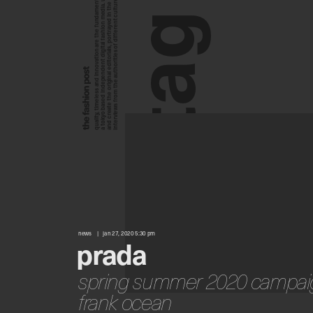
a tokyo based independent digital fashion media. we curate daily fashion, beauty and culture feeds,
quality, timeless and innovation are the fundamental philosophy of the fashion post,
interviews from the authorities of different culture in the creative industry.
and create the original editorials, portrayed in the digital era, and portraits,
g
a
t
news
jan 27, 2020 5:30 pm
prada
spring summer 2020 campaig
frank ocean