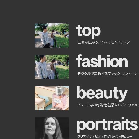
t
o
p
世界が広がる、ファッションメディア
f
a
s
h
i
o
n
デジタルで表現するファッションストーリ
b
e
a
u
t
y
ビューティの可能性を探るエディトリアル
p
o
r
t
r
a
i
t
s
クリエイティビティに迫るインタビュー