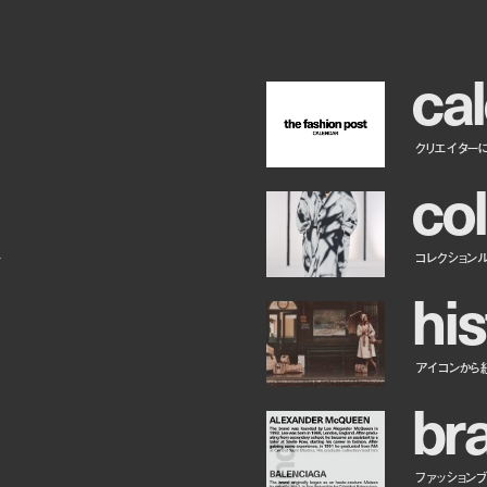
c
a
l
クリエイター
c
o
l
ー
コレクション
h
i
s
アイコンから
b
r
ファッションブラ