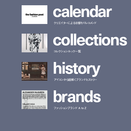
c
a
l
e
n
d
a
r
クリエイターによる日替わりレコメンド
c
o
l
l
e
c
t
i
o
n
s
コレクションルック一覧
h
i
s
t
o
r
y
アイコンから紐解くブランドヒストリー
b
r
a
n
d
s
ファッションブランド A to Z