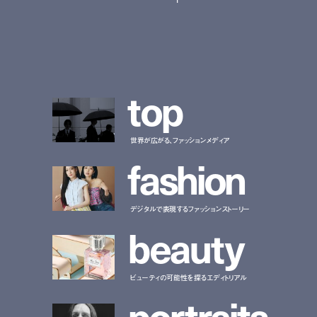
t
o
p
世界が広がる、ファッションメディア
f
a
s
h
i
o
n
デジタルで表現するファッションストーリー
b
e
a
u
t
y
ビューティの可能性を探るエディトリアル
p
o
r
t
r
a
i
t
s