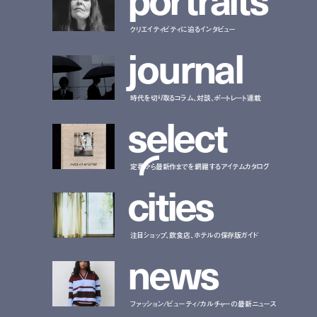
クリエイティビティに迫るインタビュー
j
o
u
r
n
a
l
時代を切り取るコラム、対談、ポートレート連載
s
e
l
e
c
t
定番から最新作までを網羅するアイテムカタログ
c
i
t
i
e
s
注目ショップ、飲食店、ホテルの保存版ガイド
n
e
w
s
ファッション/ビューティ/カルチャーの最新ニュース