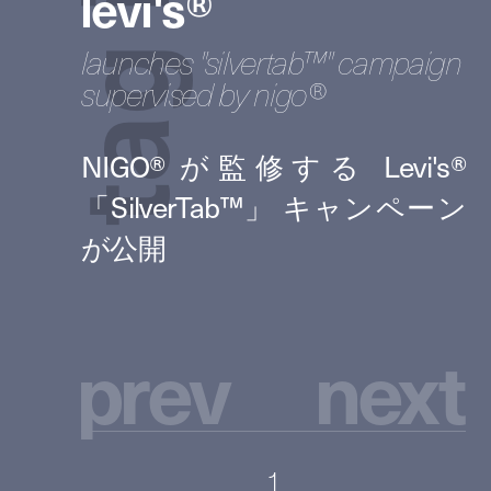
levi's®️
launches "silvertab™" campaign
g
supervised by nigo®️
a
t
p
r
e
v
n
e
x
t
1