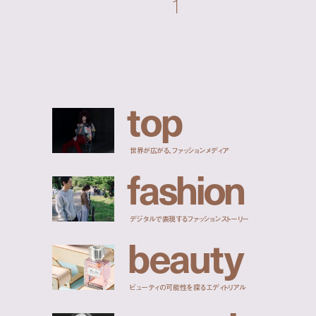
1
t
o
p
世界が広がる、ファッションメディア
f
a
s
h
i
o
n
デジタルで表現するファッションストーリー
b
e
a
u
t
y
ビューティの可能性を探るエディトリアル