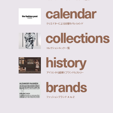
c
a
l
e
n
d
a
r
クリエイターによる日替わりレコメンド
c
o
l
l
e
c
t
i
o
n
s
コレクションルック一覧
h
i
s
t
o
r
y
アイコンから紐解くブランドヒストリー
b
r
a
n
d
s
ファッションブランド A to Z