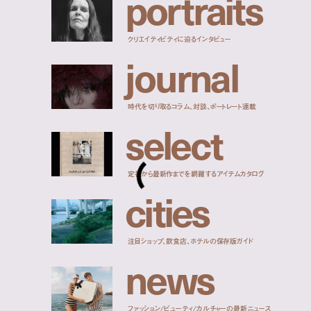
p
o
r
t
r
a
i
t
s
クリエイティビティに迫るインタビュー
j
o
u
r
n
a
l
時代を切り取るコラム、対談、ポートレート連載
s
e
l
e
c
t
定番から最新作までを網羅するアイテムカタログ
c
i
t
i
e
s
注目ショップ、飲食店、ホテルの保存版ガイド
n
e
w
s
ファッション/ビューティ/カルチャーの最新ニュース