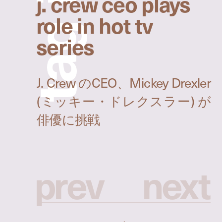
j. crew ceo plays
role in hot tv
g
series
a
t
p
r
e
v
n
e
x
t