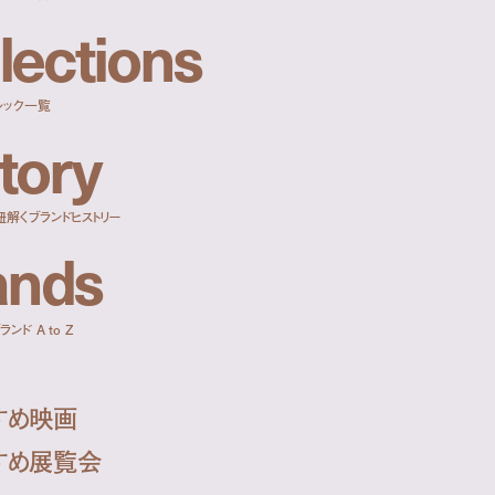
l
e
c
t
i
o
n
s
ルック一覧
t
o
r
y
紐解くブランドヒストリー
a
n
d
s
ンド A to Z
すめ映画
すめ展覧会