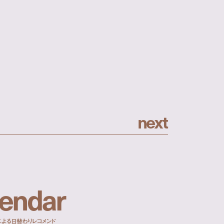
n
e
x
t
e
n
d
a
r
による日替わりレコメンド