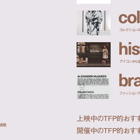
c
o
l
ー
コレクション
h
i
s
アイコンから
b
r
ファッションブラ
上映中のTFP的おす
ト連載
開催中のTFP的おす