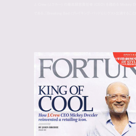
J. Crew (J.クルー) の最高経営責任者 (CEO) を務める Mick
である、「Breaking Bad (ブレイキング・バッド)」にゲスト出演するこ
Fortune Magazine 
King of Cool Mickey
No. 4)