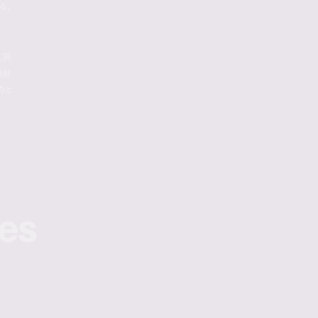
る、
、同
格好
のと
ies