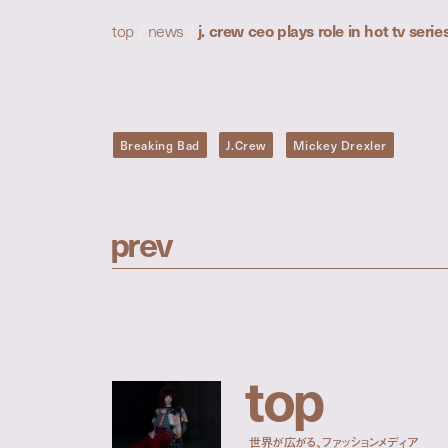
top
/
news
/
j. crew ceo plays role in hot tv serie
Breaking Bad
J.Crew
Mickey Drexler
p
r
e
v
t
o
p
世界が広がる、ファッションメディア