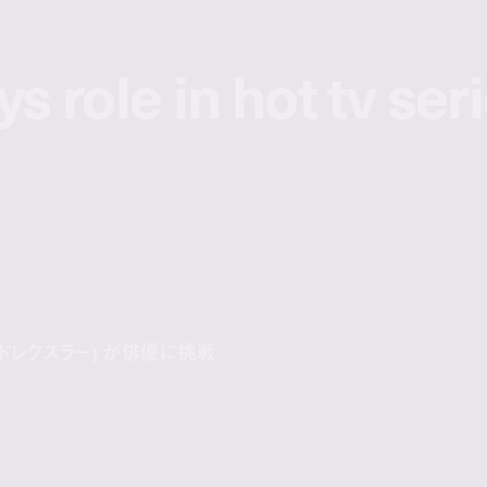
ys role in hot tv ser
ys role in hot tv ser
ッキー・ドレクスラー) が俳優に挑戦