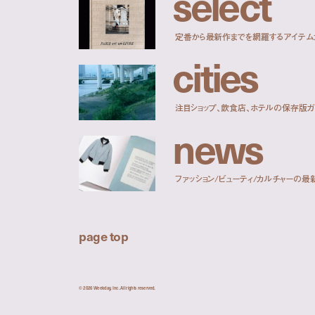
s
e
l
e
c
t
定番から最新作までを網羅するアイテム
c
i
t
i
e
s
注目ショップ、飲食店、ホテルの保存版ガ
n
e
w
s
ファッション/ビューティ/カルチャーの最
page top
© 2026 Weekday, Inc. All rights reserved.