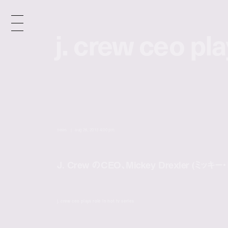
j. crew ceo pla
j. crew ceo pla
n
e
w
s
/
news
aug 26, 2013 4:00 pm
J. Crew のCEO、Mickey Drexler (ミ
j. crew ceo plays role in hot tv series