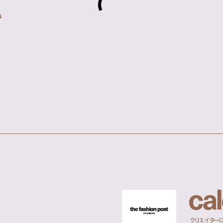
s
c
a
l
クリエイター