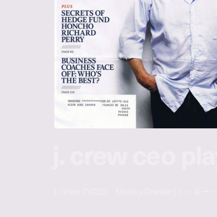
j. crew ceo pla
J. Crew のCEO、Mickey Drexler 