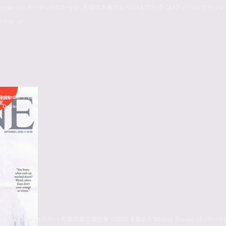
ey Drexler (ミッキー・ドレクスラー) が、米国の人気サスペンス＆ブラック・コメディーのドラマ・シリ
とがわかった。
September 1 2008
 Drexler (Vol. 158
J. Crew (J.クルー) の最高経営責任者 (CEO) を務める Mickey Drexler (ミッキー・