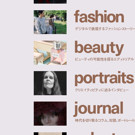
f
a
s
h
i
o
n
デジタルで表現するファッションストーリ
b
e
a
u
t
y
ビューティの可能性を探るエディトリアル
p
o
r
t
r
a
i
t
s
クリエイティビティに迫るインタビュー
j
o
u
r
n
a
l
時代を切り取るコラム、対談、ポートレー