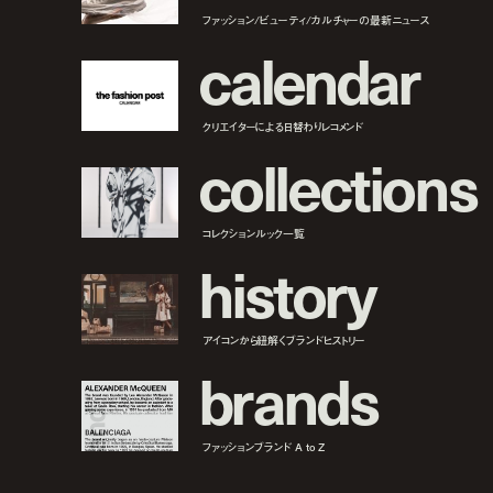
ファッション/ビューティ/カルチャーの最新ニュース
c
a
l
e
n
d
a
r
クリエイターによる日替わりレコメンド
c
o
l
l
e
c
t
i
o
n
s
コレクションルック一覧
h
i
s
t
o
r
y
アイコンから紐解くブランドヒストリー
b
r
a
n
d
s
ファッションブランド A to Z