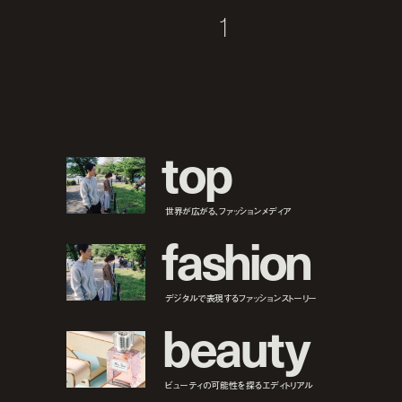
1
t
o
p
世界が広がる、ファッションメディア
f
a
s
h
i
o
n
デジタルで表現するファッションストーリー
b
e
a
u
t
y
ビューティの可能性を探るエディトリアル