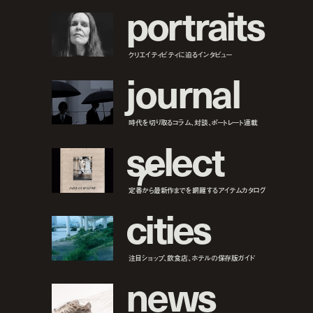
p
o
r
t
r
a
i
t
s
クリエイティビティに迫るインタビュー
j
o
u
r
n
a
l
時代を切り取るコラム、対談、ポートレート連載
s
e
l
e
c
t
定番から最新作までを網羅するアイテムカタログ
c
i
t
i
e
s
注目ショップ、飲食店、ホテルの保存版ガイド
n
e
w
s