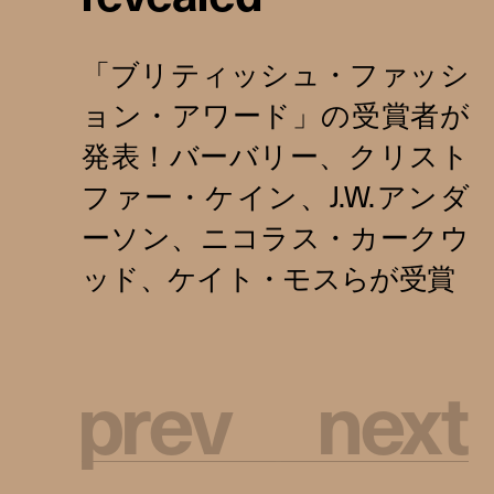
p
r
e
v
n
e
x
t