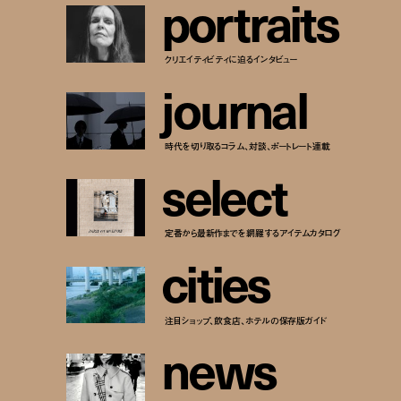
p
o
r
t
r
a
i
t
s
クリエイティビティに迫るインタビュー
j
o
u
r
n
a
l
時代を切り取るコラム、対談、ポートレート連載
s
e
l
e
c
t
定番から最新作までを網羅するアイテムカタログ
c
i
t
i
e
s
注目ショップ、飲食店、ホテルの保存版ガイド
n
e
w
s