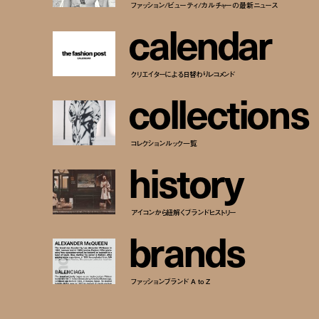
ファッション/ビューティ/カルチャーの最新ニュース
c
a
l
e
n
d
a
r
クリエイターによる日替わりレコメンド
c
o
l
l
e
c
t
i
o
n
s
コレクションルック一覧
h
i
s
t
o
r
y
アイコンから紐解くブランドヒストリー
b
r
a
n
d
s
ファッションブランド A to Z