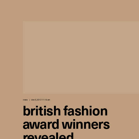
news
dec 4, 2013 11:16 am
british fashion
award winners
revealed