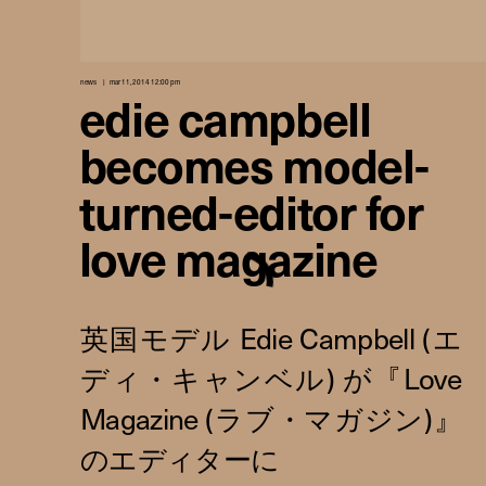
news
mar 11, 2014 12:00 pm
edie campbell
becomes model-
turned-editor for
love magazine