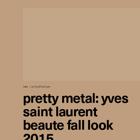
news
jul 15, 2015 2:31 pm
pretty metal: yves
saint laurent
beaute fall look
2015