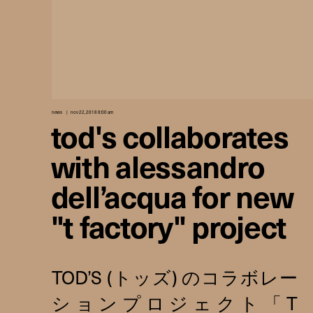
news
nov 22, 2018 8:00 am
tod's collaborates
with alessandro
dell’acqua for new
"t factory" project