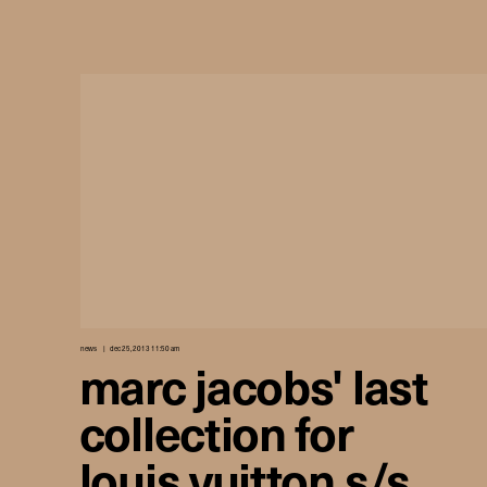
news
dec 25, 2013 11:50 am
marc jacobs' last
collection for
louis vuitton s/s