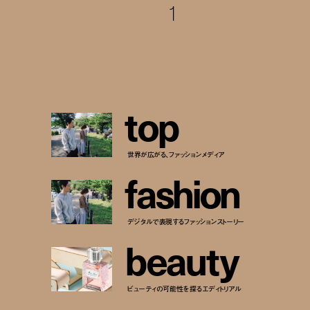
1
t
o
p
世界が広がる、ファッションメディア
f
a
s
h
i
o
n
デジタルで表現するファッションストーリー
b
e
a
u
t
y
ビューティの可能性を探るエディトリアル