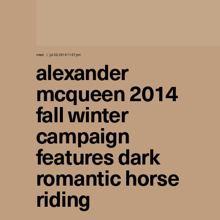
news
jul 20, 2014 11:47 pm
alexander
mcqueen 2014
fall winter
campaign
features dark
romantic horse
riding