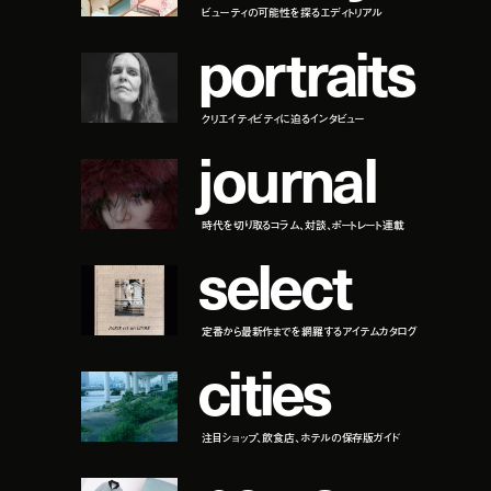
ビューティの可能性を探るエディトリアル
p
o
r
t
r
a
i
t
s
クリエイティビティに迫るインタビュー
j
o
u
r
n
a
l
時代を切り取るコラム、対談、ポートレート連載
s
e
l
e
c
t
定番から最新作までを網羅するアイテムカタログ
c
i
t
i
e
s
注目ショップ、飲食店、ホテルの保存版ガイド