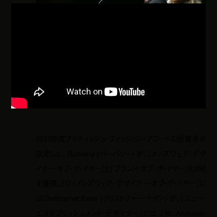
2013年度ブリティッシュ・ファッション・アワードの受賞者が
決定した。Burberry (バーバリー) が、「メンズウェア・デザ
イナー・オブ・ザ・イヤー」と「ブランド・オブ・ザ・イヤー」の2冠
を獲得。「ウィメンズウェア・デザイナー・オブ・ザ・イヤー」に
はChristopher Kane (クリストファー・ケイン) が、「ニュー・
エスタブリッシュメント・デザイナー」には J.W. Anderson