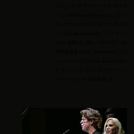
ンズウェア・デザイナー・オブ・ザ・イヤ
ー」にはNicholas Kirkwood (ニコラス・
カークウッド) が、「モデル・オブ・ザ・イヤ
ー」にはEdie Campbell (エディ・キャン
ベル) が輝いた。また、『i-D』マガジンの
共同創設者である、Terry Jones (テリ
ー・ジョーンズ) とTricia Jones (トリシ
ア・ジョーンズ) も「アウトスタンディン
グ・アチーブメント」賞を受賞した。
Christopher Kane | via British Fashion
Award