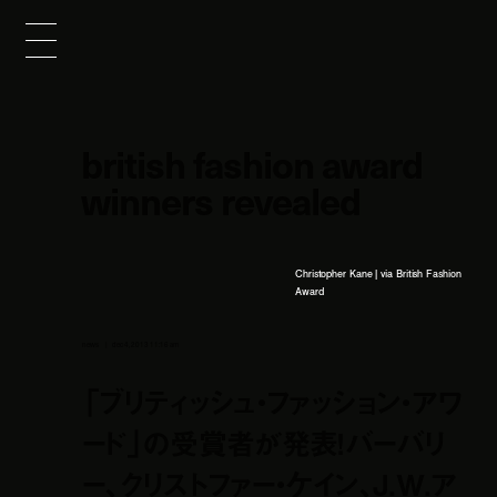
british fashion award
winners revealed
Christopher Kane | via British Fashion
Award
news
dec 4, 2013 11:16 am
「ブリティッシュ・ファッション・アワ
ード」の受賞者が発表！バーバリ
ー、クリストファー・ケイン、J.W.ア