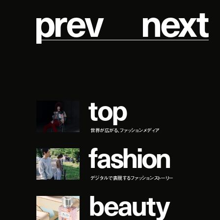
p
r
e
v
n
e
x
t
t
o
p
世界が広がる、ファッションメディア
f
a
s
h
i
o
n
デジタルで表現するファッションストーリー
b
e
a
u
t
y