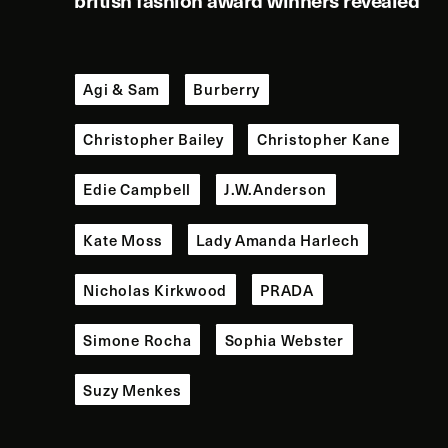
british fashion award winners revealed
Agi & Sam
Burberry
Christopher Bailey
Christopher Kane
Edie Campbell
J.W.Anderson
Kate Moss
Lady Amanda Harlech
Nicholas Kirkwood
PRADA
Simone Rocha
Sophia Webster
Suzy Menkes