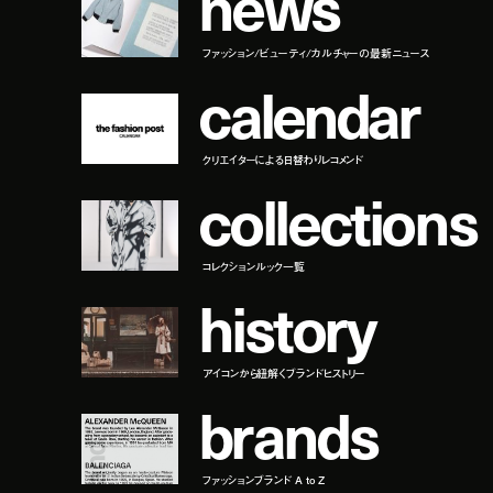
n
e
w
s
ファッション/ビューティ/カルチャーの最新ニュース
c
a
l
e
n
d
a
r
クリエイターによる日替わりレコメンド
c
o
l
l
e
c
t
i
o
n
s
コレクションルック一覧
h
i
s
t
o
r
y
アイコンから紐解くブランドヒストリー
b
r
a
n
d
s
ファッションブランド A to Z