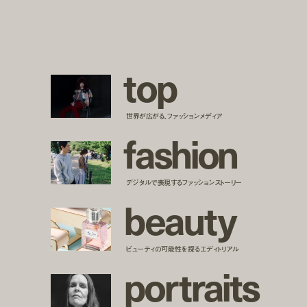
t
o
p
世界が広がる、ファッションメディア
f
a
s
h
i
o
n
デジタルで表現するファッションストーリー
b
e
a
u
t
y
ビューティの可能性を探るエディトリアル
p
o
r
t
r
a
i
t
s