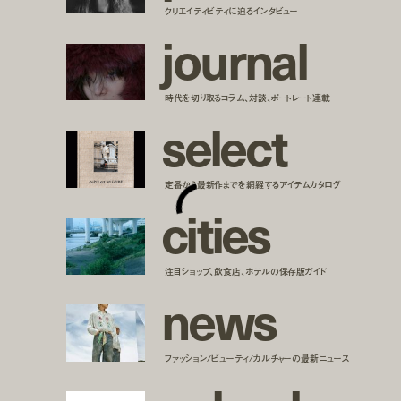
クリエイティビティに迫るインタビュー
j
o
u
r
n
a
l
時代を切り取るコラム、対談、ポートレート連載
s
e
l
e
c
t
定番から最新作までを網羅するアイテムカタログ
c
i
t
i
e
s
注目ショップ、飲食店、ホテルの保存版ガイド
n
e
w
s
ファッション/ビューティ/カルチャーの最新ニュース