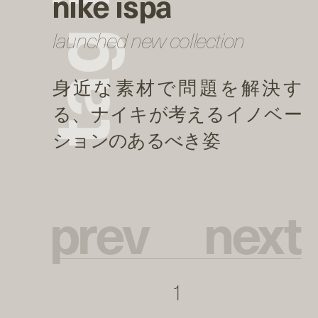
nike ispa
launched new collection
g
a
t
p
r
e
v
n
e
x
t
1