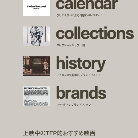
c
a
l
e
n
d
a
r
クリエイターによる日替わりレコメンド
c
o
l
l
e
c
t
i
o
n
s
コレクションルック一覧
h
i
s
t
o
r
y
アイコンから紐解くブランドヒストリー
b
r
a
n
d
s
ファッションブランド A to Z
上映中のTFP的おすすめ映画