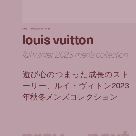
news
mar 30, 2023 11:40 am
louis vuitton
fall winter 2023 men's collection
p
r
e
v
n
e
x
t