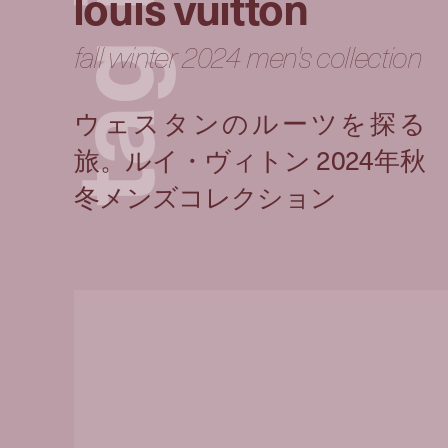
louis vuitton
fall winter 2024 men's collection
g
a
t