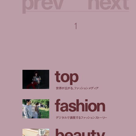
1
t
o
p
世界が広がる、ファッションメディア
f
a
s
h
i
o
n
デジタルで表現するファッションストーリー
b
e
a
u
t
y