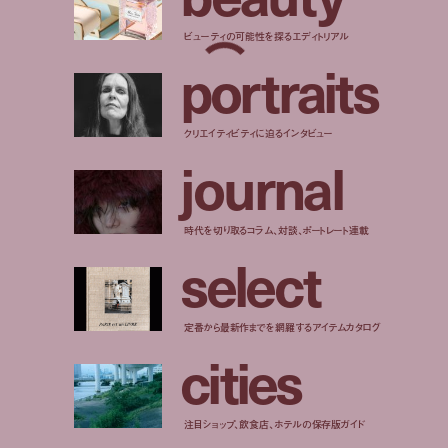
ビューティの可能性を探るエディトリアル
p
o
r
t
r
a
i
t
s
クリエイティビティに迫るインタビュー
j
o
u
r
n
a
l
時代を切り取るコラム、対談、ポートレート連載
s
e
l
e
c
t
定番から最新作までを網羅するアイテムカタログ
c
i
t
i
e
s
注目ショップ、飲食店、ホテルの保存版ガイド