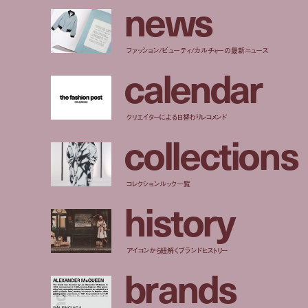
n
e
w
s
ファッション/ビューティ/カルチャーの最新ニュース
c
a
l
e
n
d
a
r
クリエイターによる日替わりレコメンド
c
o
l
l
e
c
t
i
o
n
s
コレクションルック一覧
h
i
s
t
o
r
y
アイコンから紐解くブランドヒストリー
b
r
a
n
d
s