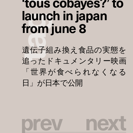
‘tous cobayes?’ to
launch in japan
g
from june 8
a
t
p
r
e
v
n
e
x
t