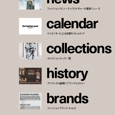
ファッション/ビューティ/カルチャーの最新ニュース
c
a
l
e
n
d
a
r
クリエイターによる日替わりレコメンド
c
o
l
l
e
c
t
i
o
n
s
コレクションルック一覧
h
i
s
t
o
r
y
アイコンから紐解くブランドヒストリー
b
r
a
n
d
s
ファッションブランド A to Z