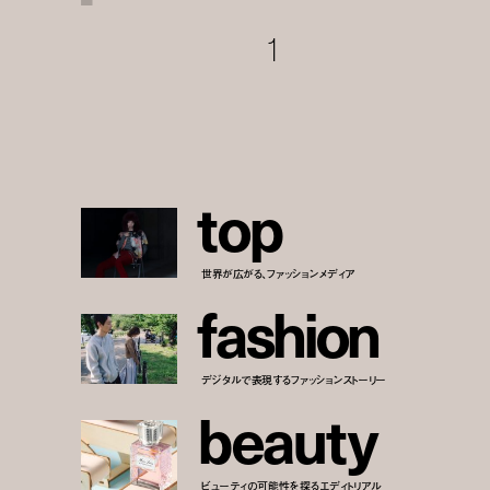
1
t
o
p
世界が広がる、ファッションメディア
f
a
s
h
i
o
n
デジタルで表現するファッションストーリー
b
e
a
u
t
y
ビューティの可能性を探るエディトリアル