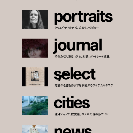
p
o
r
t
r
a
i
t
s
クリエイティビティに迫るインタビュー
j
o
u
r
n
a
l
時代を切り取るコラム、対談、ポートレート連載
s
e
l
e
c
t
定番から最新作までを網羅するアイテムカタログ
c
i
t
i
e
s
注目ショップ、飲食店、ホテルの保存版ガイド
n
e
w
s