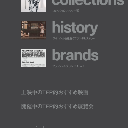
コレクションルック一覧
h
i
s
t
o
r
y
アイコンから紐解くブランドヒストリー
b
r
a
n
d
s
ファッションブランド A to Z
上映中のTFP的おすすめ映画
開催中のTFP的おすすめ展覧会