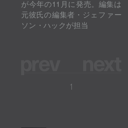
p
r
e
v
n
e
x
t
1