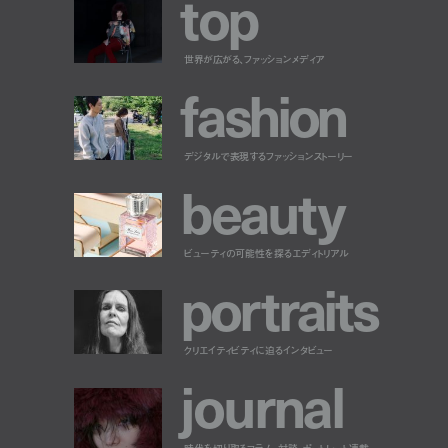
t
o
p
世界が広がる、ファッションメディア
f
a
s
h
i
o
n
デジタルで表現するファッションストーリー
b
e
a
u
t
y
ビューティの可能性を探るエディトリアル
p
o
r
t
r
a
i
t
s
クリエイティビティに迫るインタビュー
j
o
u
r
n
a
l
時代を切り取るコラム、対談、ポートレート連載