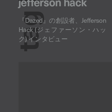
jefferson hack
g
a
t