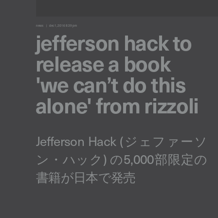
news
dec 1, 2016 8:39 pm
jefferson hack to
release a book
'we can’t do this
alone' from rizzoli