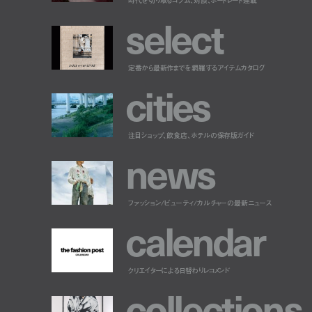
s
e
l
e
c
t
定番から最新作までを網羅するアイテムカタログ
c
i
t
i
e
s
注目ショップ、飲食店、ホテルの保存版ガイド
n
e
w
s
ファッション/ビューティ/カルチャーの最新ニュース
c
a
l
e
n
d
a
r
クリエイターによる日替わりレコメンド
c
o
l
l
e
c
t
i
o
n
s