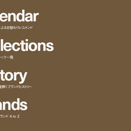
e
n
d
a
r
による日替わりレコメンド
l
e
c
t
i
o
n
s
ルック一覧
t
o
r
y
紐解くブランドヒストリー
a
n
d
s
ンド A to Z