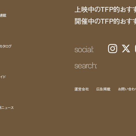
上映中のTFP的おす
ト連載
開催中のTFP的おす
social:
カタログ
Instagram
𝕏
search:
イド
運営会社
広告掲載
お問い合わ
新ニュース