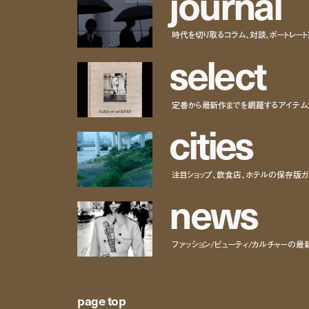
j
o
u
r
n
a
l
時代を切り取るコラム、対談、ポートレー
s
e
l
e
c
t
定番から最新作までを網羅するアイテム
c
i
t
i
e
s
注目ショップ、飲食店、ホテルの保存版ガ
n
e
w
s
ファッション/ビューティ/カルチャーの最
page top