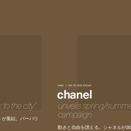
news
mar 18, 2025 2:00 pm
chanel
o the city”
unveils spring/summer
campaign
トが集結。バーバリ
動きと自由を讃える。シャネルが20