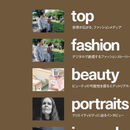
t
o
p
世界が広がる、ファッションメディア
f
a
s
h
i
o
n
デジタルで表現するファッションストーリ
b
e
a
u
t
y
ビューティの可能性を探るエディトリアル
p
o
r
t
r
a
i
t
s
クリエイティビティに迫るインタビュー