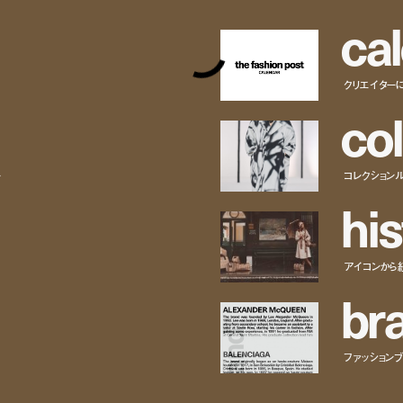
c
a
l
クリエイター
c
o
l
ー
コレクション
h
i
s
アイコンから
b
r
ファッションブラ