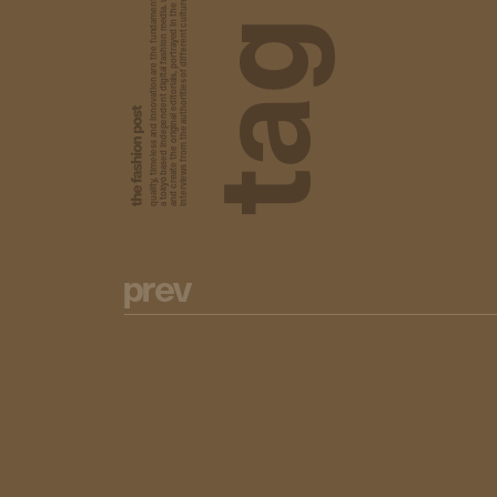
a tokyo based independent digital fashion media. we curate daily fashion, beauty and culture feeds,
quality, timeless and innovation are the fundamental philosophy of the fashion post,
interviews from the authorities of different culture in the creative industry.
and create the original editorials, portrayed in the digital era, and portraits,
g
a
t
p
r
e
v