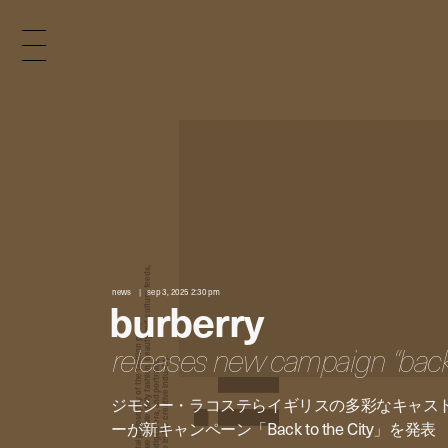
x
e
d
news
sep 3, 2025 2:30 pm
burberry
n
releases new campaign “back t
ジモシー・ラコステらイギリスの多彩なキャス
i
ーが新キャンペーン「Back to the City」を発表