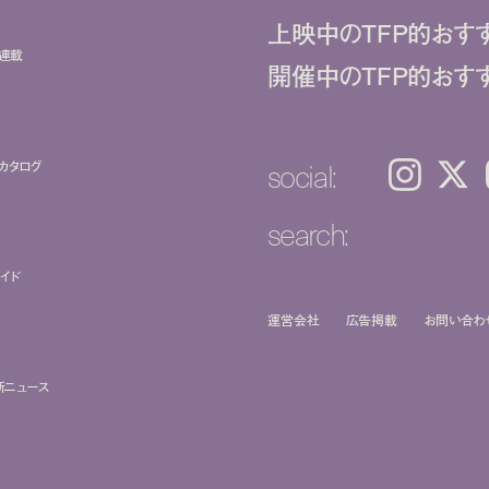
上映中のTFP的おす
ト連載
開催中のTFP的おす
social:
カタログ
Instagram
𝕏
search:
イド
運営会社
広告掲載
お問い合わ
新ニュース