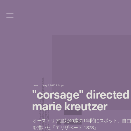
x
e
d
news
aug 5, 2023 7:44 pm
"corsage" directed
n
marie kreutzer
オーストリア皇妃40歳の1年間にスポット。自
i
を描いた『エリザベート 1878』