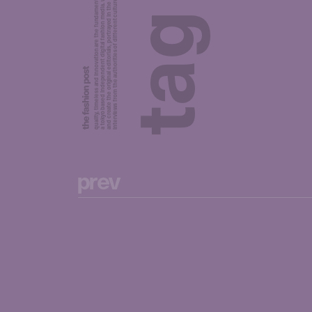
a tokyo based independent digital fashion media. we curate daily fashion, beauty and culture feeds,
quality, timeless and innovation are the fundamental philosophy of the fashion post,
interviews from the authorities of different culture in the creative industry.
and create the original editorials, portrayed in the digital era, and portraits,
g
a
t
p
r
e
v