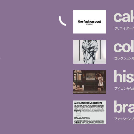
c
a
l
クリエイター
c
o
l
ー
コレクション
h
i
s
アイコンから
b
r
ファッションブラ