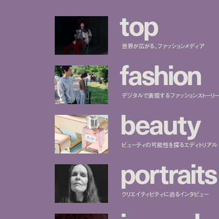
t
o
p
世界が広がる、ファッションメディア
f
a
s
h
i
o
n
デジタルで表現するファッションストーリ
b
e
a
u
t
y
ビューティの可能性を探るエディトリアル
p
o
r
t
r
a
i
t
s
クリエイティビティに迫るインタビュー