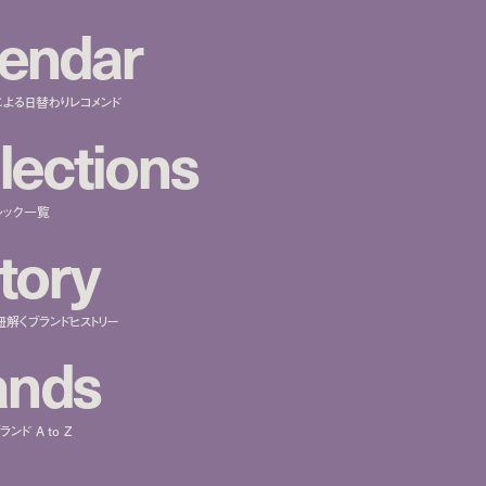
e
n
d
a
r
による日替わりレコメンド
l
e
c
t
i
o
n
s
ルック一覧
t
o
r
y
紐解くブランドヒストリー
a
n
d
s
ンド A to Z