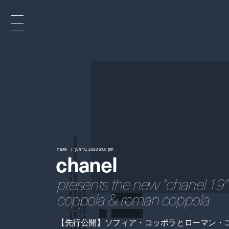
x
e
d
news
jun 16, 2020 6:00 pm
chanel
n
presents the new "chanel 19" f
coppola & roman coppola
i
【先行公開】ソフィア・コッポラとローマン・