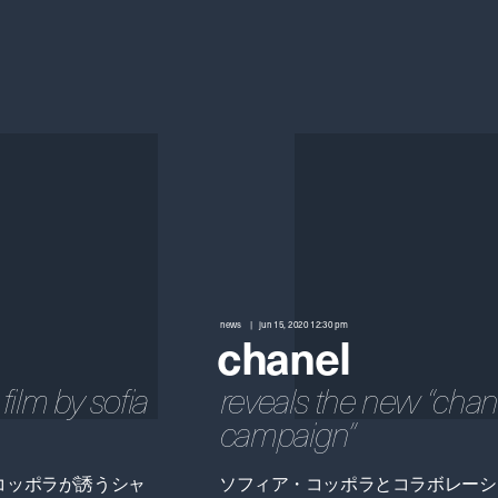
news
jun 15, 2020 12:30 pm
chanel
ilm by sofia
reveals the new “chan
campaign”
コッポラが誘うシャ
ソフィア・コッポラとコラボレーシ