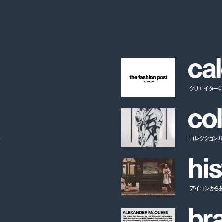
c
a
l
クリエイター
c
o
l
ー
コレクション
h
i
s
アイコンから
b
r