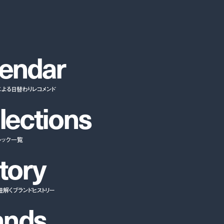
e
n
d
a
r
による日替わりレコメンド
l
e
c
t
i
o
n
s
ルック一覧
t
o
r
y
紐解くブランドヒストリー
a
n
d
s