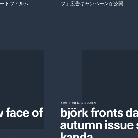
ョートフィルム
フ」広告キャンペーンが公開
news
aug 12, 2017 3:00 pm
 face of
björk fronts 
autumn issue 
kanda