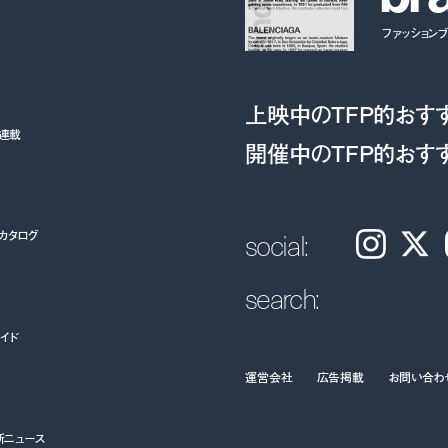
ファッションブラ
上映中のTFP的おす
ト連載
開催中のTFP的おす
social:
カタログ
Instagram
𝕏
search:
イド
運営会社
広告掲載
お問い合わ
新ニュース