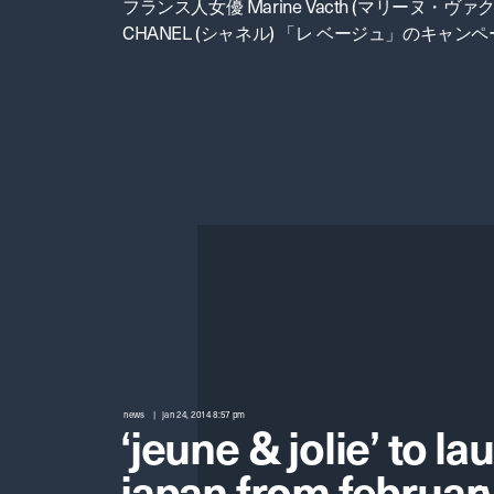
フランス人女優 Marine Vacth (マリーヌ・ヴ
CHANEL (シャネル) 「レ ベージュ」のキャン
news
jan 24, 2014 8:57 pm
‘jeune & jolie’ to la
japan from februar