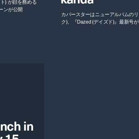
ァクト) が顔を務める
ペーンが公開
カバースターはニューアルバムのリリー
ク)、『Dazed (デイズド)』最新号
unch in
y 15