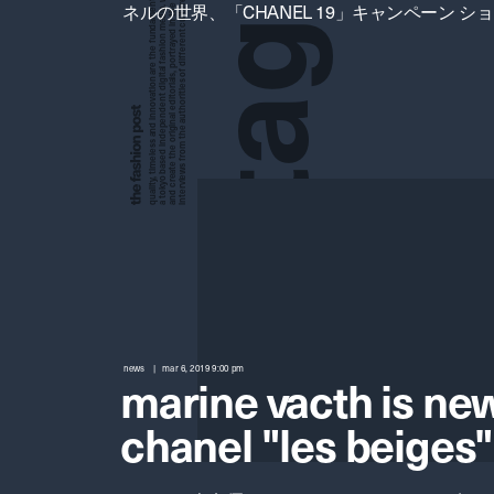
a tokyo based independent digital fashion media. we curate daily fashion, beauty and culture feeds,
quality, timeless and innovation are the fundamental philosophy of the fashion post,
interviews from the authorities of different culture in the creative industry.
and create the original editorials, portrayed in the digital era, and portraits,
ネルの世界、「CHANEL 19」キャンペーン シ
g
a
t
news
mar 6, 2019 9:00 pm
marine vacth is new
chanel "les beiges"