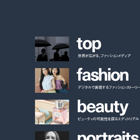
t
o
p
世界が広がる、ファッションメディア
f
a
s
h
i
o
n
デジタルで表現するファッションストーリ
b
e
a
u
t
y
ビューティの可能性を探るエディトリアル
p
o
r
t
r
a
i
t
s