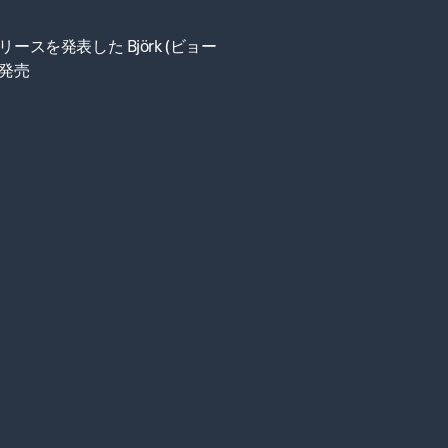
スを発表した Björk (ビョー
が発売