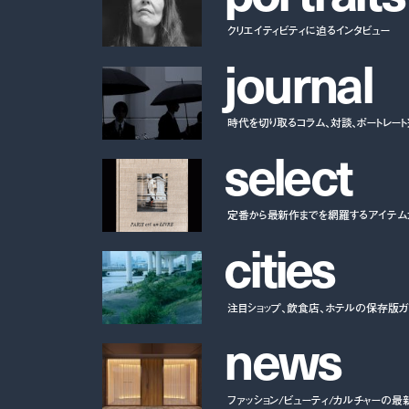
クリエイティビティに迫るインタビュー
j
o
u
r
n
a
l
時代を切り取るコラム、対談、ポートレー
s
e
l
e
c
t
定番から最新作までを網羅するアイテム
c
i
t
i
e
s
注目ショップ、飲食店、ホテルの保存版ガ
n
e
w
s
ファッション/ビューティ/カルチャーの最