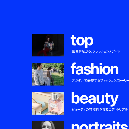
t
o
p
世界が広がる、ファッションメディア
f
a
s
h
i
o
n
デジタルで表現するファッションストーリ
b
e
a
u
t
y
ビューティの可能性を探るエディトリアル
p
o
r
t
r
a
i
t
s