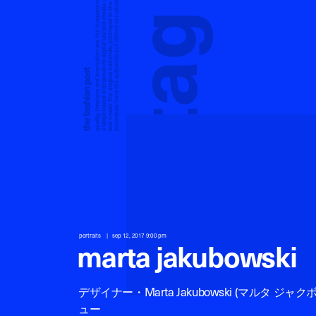
a tokyo based independent digital fashion media. we curate daily fashion, beauty and culture feeds,
quality, timeless and innovation are the fundamental philosophy of the fashion post,
interviews from the authorities of different culture in the creative industry.
and create the original editorials, portrayed in the digital era, and portraits,
g
a
t
portraits
sep 12, 2017 9:00 pm
marta jakubowski
デザイナー・Marta Jakubowski (マルタ ジ
ュー