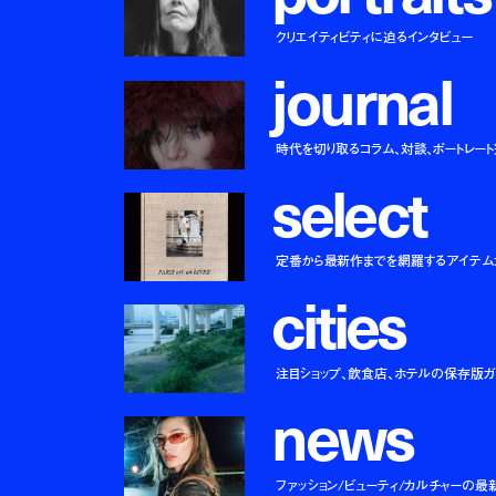
クリエイティビティに迫るインタビュー
j
o
u
r
n
a
l
時代を切り取るコラム、対談、ポートレー
s
e
l
e
c
t
定番から最新作までを網羅するアイテム
c
i
t
i
e
s
注目ショップ、飲食店、ホテルの保存版ガ
n
e
w
s
ファッション/ビューティ/カルチャーの最