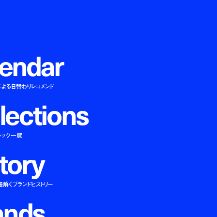
e
n
d
a
r
による日替わりレコメンド
l
e
c
t
i
o
n
s
ルック一覧
t
o
r
y
紐解くブランドヒストリー
a
n
d
s