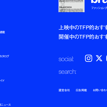
ファッションブラ
上映中のTFP的おす
ト連載
開催中のTFP的おす
social:
カタログ
Instagram
𝕏
search:
イド
運営会社
広告掲載
お問い合わ
新ニュース