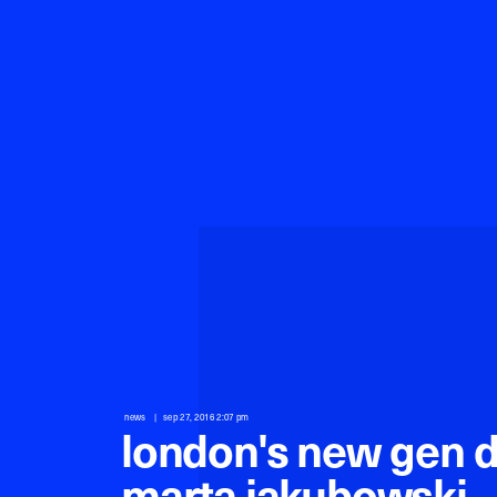
news
sep 27, 2016 2:07 pm
london's new gen 
marta jakubowski