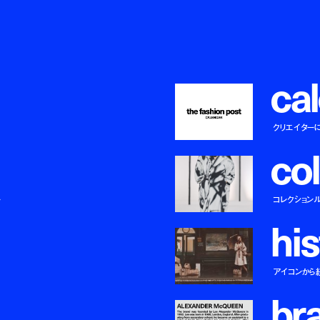
c
a
l
クリエイター
c
o
l
ー
コレクション
h
i
s
アイコンから
b
r