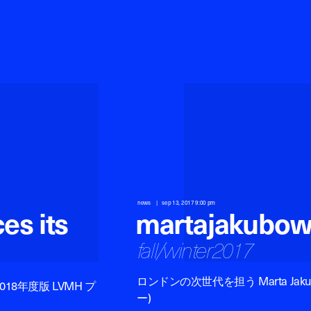
news
sep 13, 2017 9:00 pm
es its
marta
jakubow
fall/winter
2017
ロンドンの次世代を担う Marta Jaku
8年度版 LVMH プ
ー)