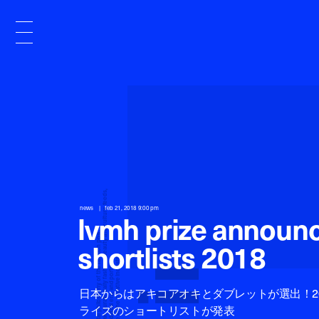
x
e
d
news
feb 21, 2018 9:00 pm
lvmh prize announc
n
shortlists 2018
日本からはアキコアオキとダブレットが選出！201
i
ライズのショートリストが発表