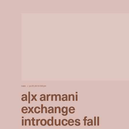
news
jul 25, 2018 3:00 pm
a|x armani
exchange
introduces fall