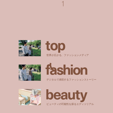
1
t
o
p
世界が広がる、ファッションメディア
f
a
s
h
i
o
n
デジタルで表現するファッションストーリー
b
e
a
u
t
y
ビューティの可能性を探るエディトリアル