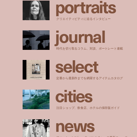
p
o
r
t
r
a
i
t
s
クリエイティビティに迫るインタビュー
j
o
u
r
n
a
l
時代を切り取るコラム、対談、ポートレート連載
s
e
l
e
c
t
定番から最新作までを網羅するアイテムカタログ
c
i
t
i
e
s
注目ショップ、飲食店、ホテルの保存版ガイド
n
e
w
s