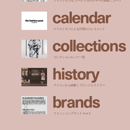
ファッション/ビューティ/カルチャーの最新ニュース
c
a
l
e
n
d
a
r
クリエイターによる日替わりレコメンド
c
o
l
l
e
c
t
i
o
n
s
コレクションルック一覧
h
i
s
t
o
r
y
アイコンから紐解くブランドヒストリー
b
r
a
n
d
s
ファッションブランド A to Z