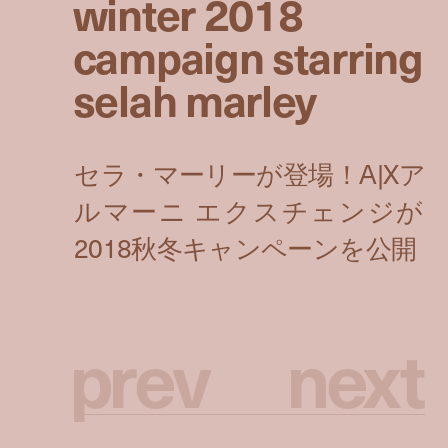
winter 2018
campaign starring
selah marley
p
r
e
v
n
e
x
t