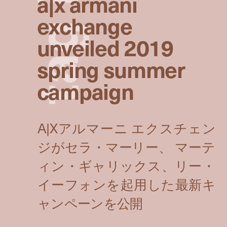
a|x armani
exchange
g
unveiled 2019
spring summer
a
campaign
t