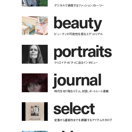
デジタルで表現するファッションストーリー
b
e
a
u
t
y
ビューティの可能性を探るエディトリアル
p
o
r
t
r
a
i
t
s
クリエイティビティに迫るインタビュー
j
o
u
r
n
a
l
時代を切り取るコラム、対談、ポートレート連載
s
e
l
e
c
t
定番から最新作までを網羅するアイテムカタログ