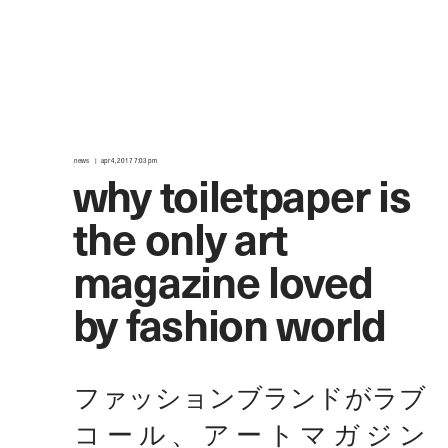
news
apr 4, 2017 7:03 pm
why toiletpaper is
the only art
magazine loved
by fashion world