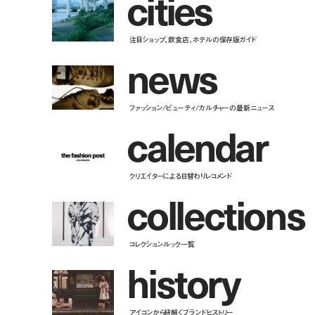
c
i
t
i
e
s
注目ショップ、飲食店、ホテルの保存版ガイド
n
e
w
s
ファッション/ビューティ/カルチャーの最新ニュース
c
a
l
e
n
d
a
r
クリエイターによる日替わりレコメンド
c
o
l
l
e
c
t
i
o
n
s
コレクションルック一覧
h
i
s
t
o
r
y
アイコンから紐解くブランドヒストリー