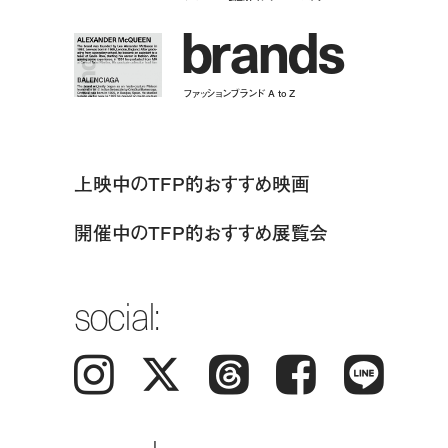
b
r
a
n
d
s
ファッションブランド A to Z
上映中のTFP的おすすめ映画
開催中のTFP的おすすめ展覧会
social:
Instagram
𝕏
Threads
Facebook
LINE