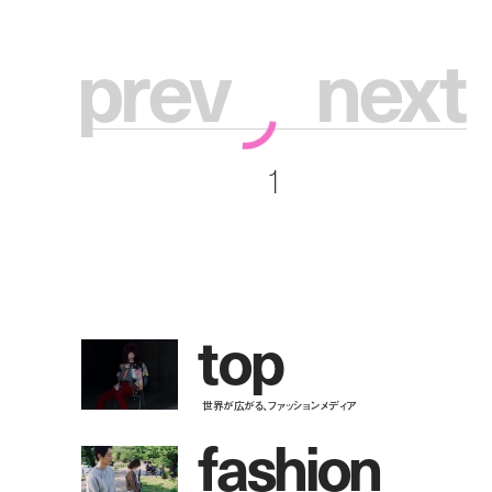
p
r
e
v
n
e
x
t
1
t
o
p
世界が広がる、ファッションメディア
f
a
s
h
i
o
n