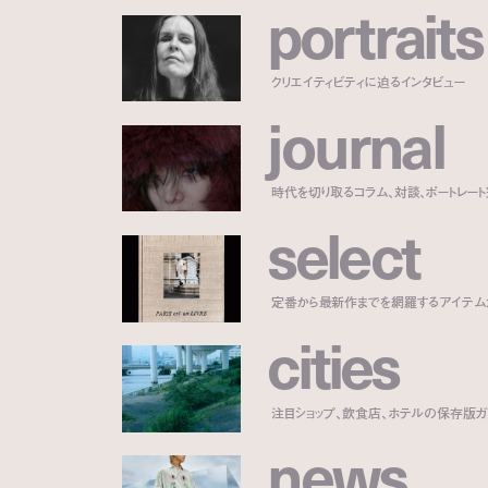
p
o
r
t
r
a
i
t
s
クリエイティビティに迫るインタビュー
j
o
u
r
n
a
l
時代を切り取るコラム、対談、ポートレー
s
e
l
e
c
t
定番から最新作までを網羅するアイテム
c
i
t
i
e
s
注目ショップ、飲食店、ホテルの保存版ガ
n
e
w
s