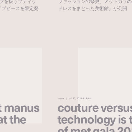
イブを扱うブティッ
ファッションの祭典、メットガラの
カイブピースを限定発
ドレスをまとった美術館』が公開
news
oct 23, 2015 8:17 pm
st manus
couture versu
t the
technology is
of met gala 2