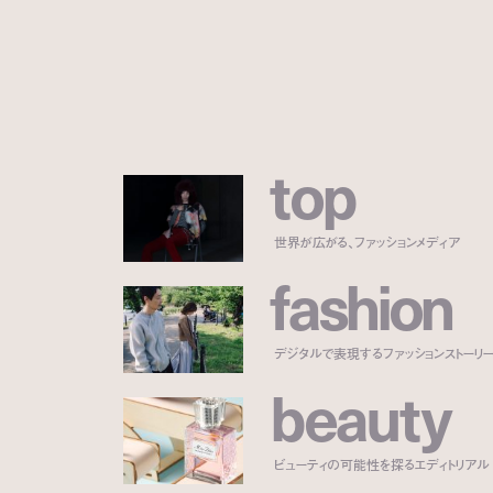
t
o
p
世界が広がる、ファッションメディア
f
a
s
h
i
o
n
デジタルで表現するファッションストーリ
b
e
a
u
t
y
ビューティの可能性を探るエディトリアル