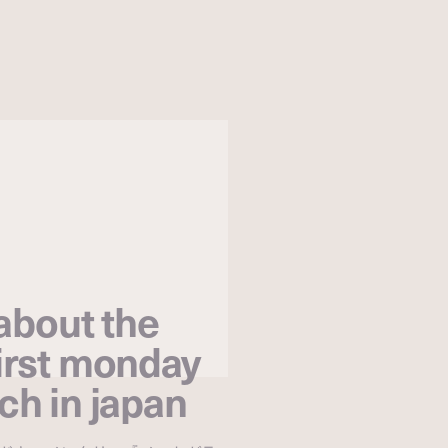
about the
first monday
nch in japan