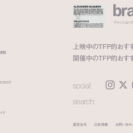
b
r
ファッションブラ
上映中のTFP的おす
ト連載
開催中のTFP的おす
social:
カタログ
Instagram
𝕏
search:
イド
運営会社
広告掲載
お問い合わ