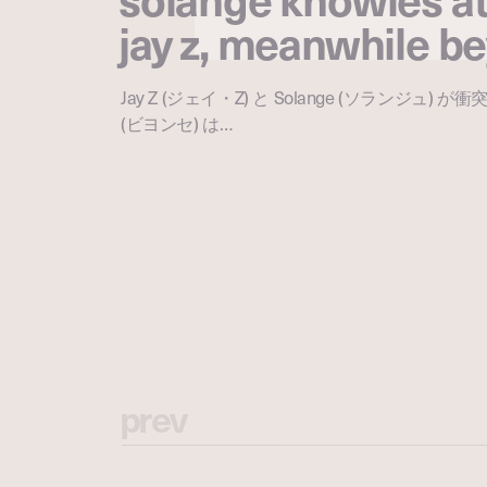
jay z, meanwhile b
Jay Z (ジェイ・Z) と Solange (ソランジュ) が衝
(ビヨンセ) は…
p
r
e
v