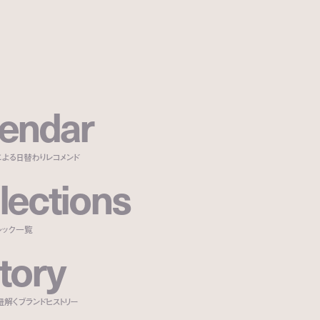
e
n
d
a
r
による日替わりレコメンド
l
e
c
t
i
o
n
s
ルック一覧
t
o
r
y
紐解くブランドヒストリー