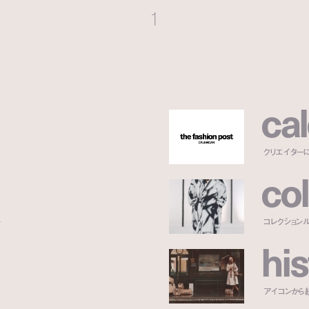
1
c
a
l
クリエイター
c
o
l
ー
コレクション
h
i
s
アイコンから