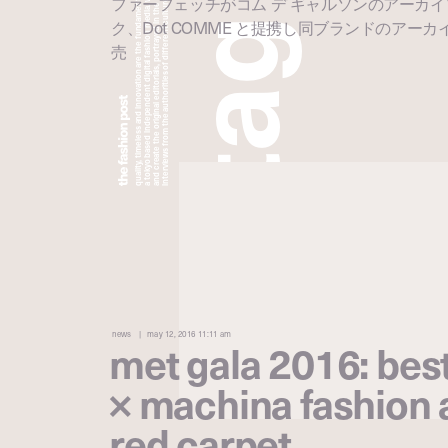
a tokyo based independent digital fashion media. we curate daily fashion, beauty and culture feeds,
quality, timeless and innovation are the fundamental philosophy of the fashion post,
interviews from the authorities of different culture in the creative industry.
and create the original editorials, portrayed in the digital era, and portraits,
ファーフェッチがコム デ ギャルソンのアーカ
g
ク、Dot COMME と提携し同ブランドのアー
売
a
t
news
may 12, 2016 11:11 am
met gala 2016: be
× machina fashion a
red carpet