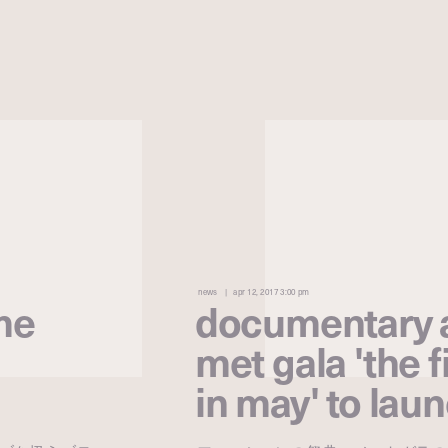
news
apr 12, 2017 3:00 pm
me
documentary 
met gala 'the 
in may' to lau