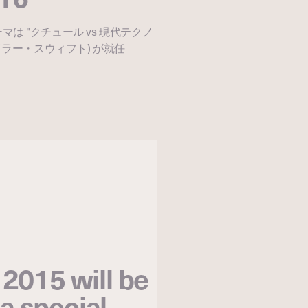
テーマは "クチュール vs 現代テクノ
 (テイラー・スウィフト) が就任
 2015 will be
a special