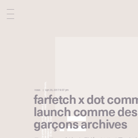
x
e
d
news
apr 26, 2017 6:07 pm
farfetch x dot com
n
launch comme des
garçons archives
i