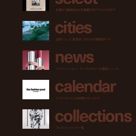
定番から最新作までを網羅するアイテムカタログ
c
i
t
i
e
s
注目ショップ、飲食店、ホテルの保存版ガイド
n
e
w
s
ファッション/ビューティ/カルチャーの最新ニュース
c
a
l
e
n
d
a
r
クリエイターによる日替わりレコメンド
c
o
l
l
e
c
t
i
o
n
s
コレクションルック一覧