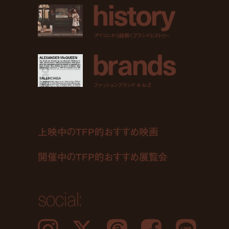
h
i
s
t
o
r
y
アイコンから紐解くブランドヒストリー
b
r
a
n
d
s
ファッションブランド A to Z
上映中のTFP的おすすめ映画
開催中のTFP的おすすめ展覧会
social: