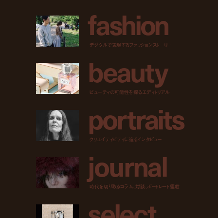
f
a
s
h
i
o
n
デジタルで表現するファッションストーリー
b
e
a
u
t
y
ビューティの可能性を探るエディトリアル
p
o
r
t
r
a
i
t
s
クリエイティビティに迫るインタビュー
j
o
u
r
n
a
l
時代を切り取るコラム、対談、ポートレート連載
s
e
l
e
c
t