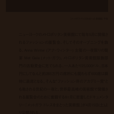
『メットガラ ドレスをまとった美術館』予告
ニューヨークのメトロポリタン美術館にて毎年5月に開催さ
れるファッションの展覧会、そしてそのオープニングを飾
る、Anna Winter (アナ・ウィンター) 主催の一夜限りの饗
宴 Met Gala (メット・ガラ)。メトロポリタン美術館服飾部
門の活動資金に充てられる、一人あたり25,000ドル、日本
円にしてなんと約285万円の席料にも関わらず600席は瞬
時に満席となる。そんな”ファッション界のアカデミー賞”と
も称される世紀の一夜と、世界最高峰の美術館で開催さ
れる展覧会のために奮闘する8ヶ月に密着したドキュメンタ
リー『メットガラ ドレスをまとった美術館』が4月15日(土)よ
り公開される。