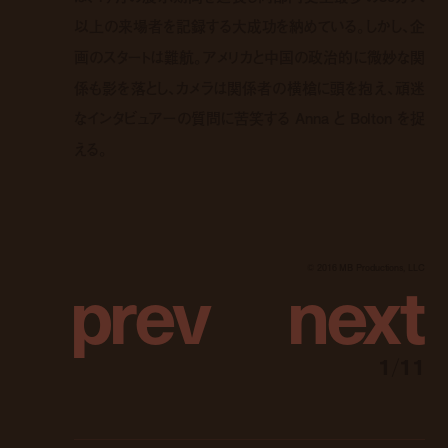
以上の来場者を記録する大成功を納めている。しかし、企
画のスタートは難航。アメリカと中国の政治的に微妙な関
係も影を落とし、カメラは関係者の横槍に頭を抱え、頑迷
なインタビュアーの質問に苦笑する Anna と Bolton を捉
える。
p
r
e
v
n
e
x
t
© 2016 MB Productions, LLC
1
/
11