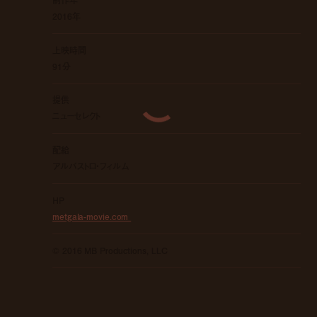
2016年
上映時間
91分
提供
ニューセレクト
配給
アルバストロ・フィルム
HP
metgala-movie.com
© 2016 MB Productions, LLC