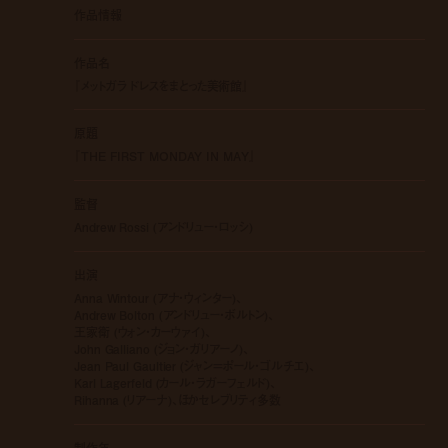
作品情報
作品名
『メットガラ ドレスをまとった美術館』
原題
『THE FIRST MONDAY IN MAY』
監督
Andrew Rossi (アンドリュー・ロッシ)
出演
Anna Wintour (アナ・ウィンター)、
Andrew Bolton (アンドリュー・ボルトン)、
王家衛 (ウォン・カーウァイ)、
John Galliano (ジョン・ガリアーノ)、
Jean Paul Gaultier (ジャン＝ポール・ゴルチエ)、
Karl Lagerfeld (カール・ラガーフェルド)、
Rihanna (リアーナ)、ほかセレブリティ多数
制作年