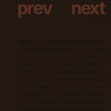
p
r
e
v
n
e
x
t
1
/
10
絢爛豪華なパーティで開幕する展覧会の準備に奔走する
のは、MET服飾部門を指揮するキュレーター Andrew
Bolton (アンドリュー・ボルトン)。Guo Pei、Jean Paul
Gaultier (ジャン＝ポール・ゴルチエ)、Karl Lagerfeld (カ
ール・ラガーフェルド)、John Galliano (ジョン・ガリアーノ)
、Tom Ford (トム・フォード)といった米仏中の錚々たる著
名デザイナー達の協力、ピエール・ベルジェ＆イヴ・サンロ
ーラン財団によるアーカイヴの貸し出しなど、40人以上の
デザイナーによる150点以上の服飾を展示した本展覧会
は、4ヶ月の展示期間を延長し同部門史上最多の80万人