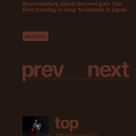
documentary about the met gala 'the
first monday in may' to launch in japan
Met Gala
p
r
e
v
n
e
x
t
t
o
p
世界が広がる、ファッションメディア