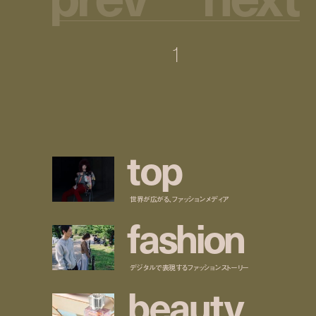
1
t
o
p
世界が広がる、ファッションメディア
f
a
s
h
i
o
n
デジタルで表現するファッションストーリー
b
e
a
u
t
y