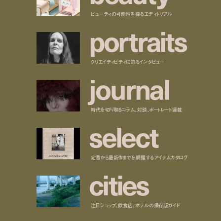
ビューティの可能性を探るエディトリアル
p
o
r
t
r
a
i
t
s
クリエイティビティに迫るインタビュー
j
o
u
r
n
a
l
時代を切り取るコラム、対談、ポートレート連載
s
e
l
e
c
t
定番から最新作までを網羅するアイテムカタログ
c
i
t
i
e
s
注目ショップ、飲食店、ホテルの保存版ガイド