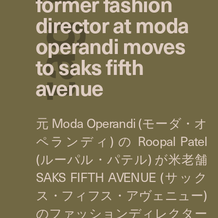
former fashion
director at moda
g
operandi moves
to saks fifth
a
avenue
t