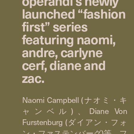
operandi's newly
launched “fashion
first” series
featuring naomi,
andre, carlyne
cerf, diane and
zac.