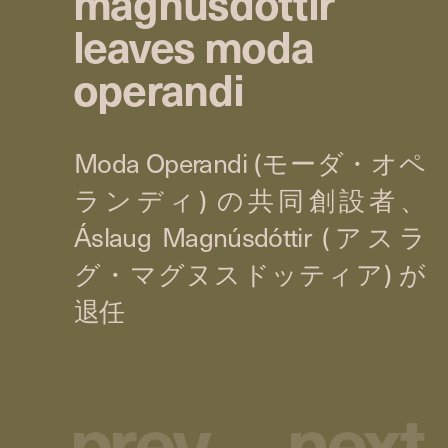
magnúsdóttir
leaves moda
operandi
p
r
e
v
n
e
x
t