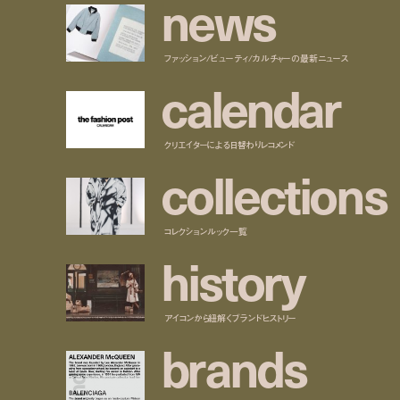
n
e
w
s
ファッション/ビューティ/カルチャーの最新ニュース
c
a
l
e
n
d
a
r
クリエイターによる日替わりレコメンド
c
o
l
l
e
c
t
i
o
n
s
コレクションルック一覧
h
i
s
t
o
r
y
アイコンから紐解くブランドヒストリー
b
r
a
n
d
s