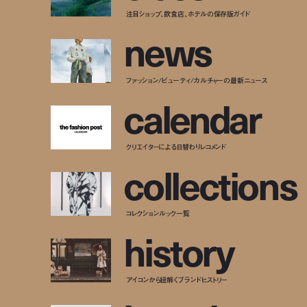
注目ショップ、飲食店、ホテルの保存版ガイド
n
e
w
s
ファッション/ビューティ/カルチャーの最新ニュース
c
a
l
e
n
d
a
r
クリエイターによる日替わりレコメンド
c
o
l
l
e
c
t
i
o
n
s
コレクションルック一覧
h
i
s
t
o
r
y
アイコンから紐解くブランドヒストリー