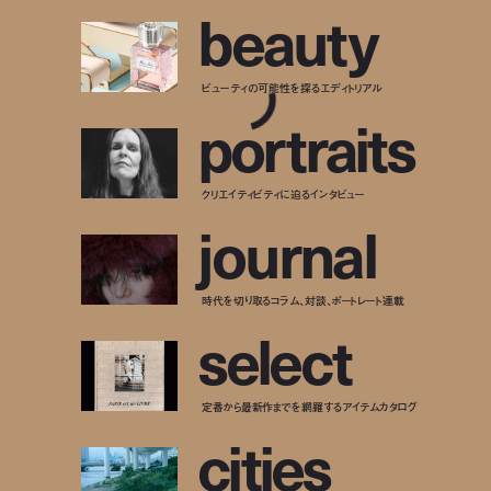
b
e
a
u
t
y
ビューティの可能性を探るエディトリアル
p
o
r
t
r
a
i
t
s
クリエイティビティに迫るインタビュー
j
o
u
r
n
a
l
時代を切り取るコラム、対談、ポートレート連載
s
e
l
e
c
t
定番から最新作までを網羅するアイテムカタログ
c
i
t
i
e
s