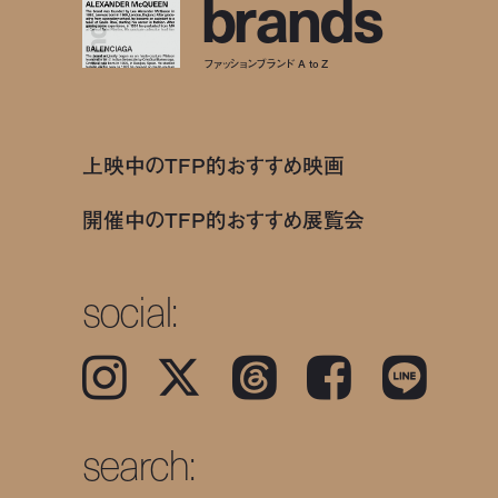
b
r
a
n
d
s
ファッションブランド A to Z
上映中のTFP的おすすめ映画
開催中のTFP的おすすめ展覧会
social:
Instagram
𝕏
Threads
Facebook
LINE
search: