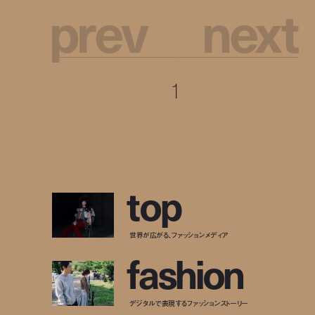
p
r
e
v
n
e
x
t
1
t
o
p
世界が広がる、ファッションメディア
f
a
s
h
i
o
n
デジタルで表現するファッションストーリー