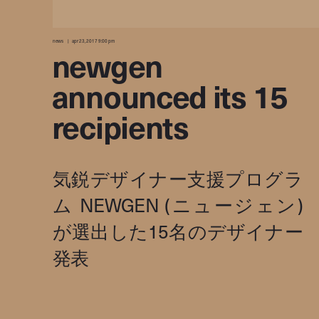
news
apr 23, 2017 9:00 pm
newgen
announced its 15
recipients