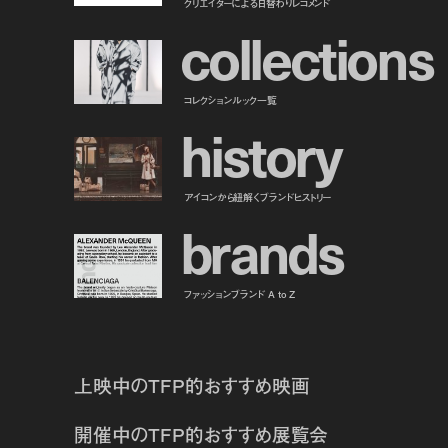
クリエイターによる日替わりレコメンド
c
o
l
l
e
c
t
i
o
n
s
コレクションルック一覧
h
i
s
t
o
r
y
アイコンから紐解くブランドヒストリー
b
r
a
n
d
s
ファッションブランド A to Z
上映中のTFP的おすすめ映画
開催中のTFP的おすすめ展覧会