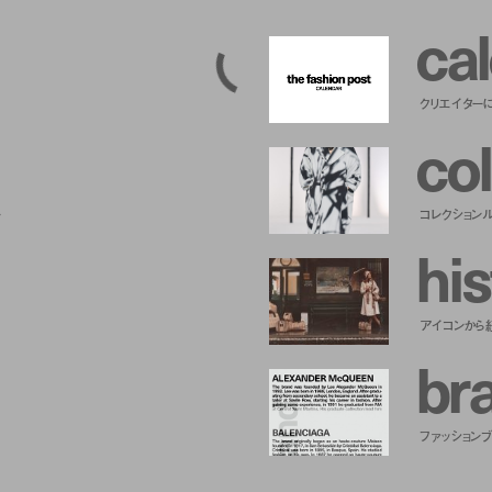
c
a
l
クリエイター
c
o
l
ー
コレクション
h
i
s
アイコンから
b
r
ファッションブラ