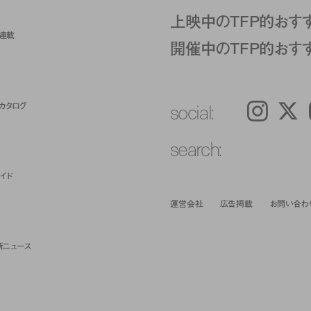
上映中のTFP的おす
ト連載
開催中のTFP的おす
social:
カタログ
Instagram
𝕏
search:
イド
運営会社
広告掲載
お問い合わ
新ニュース