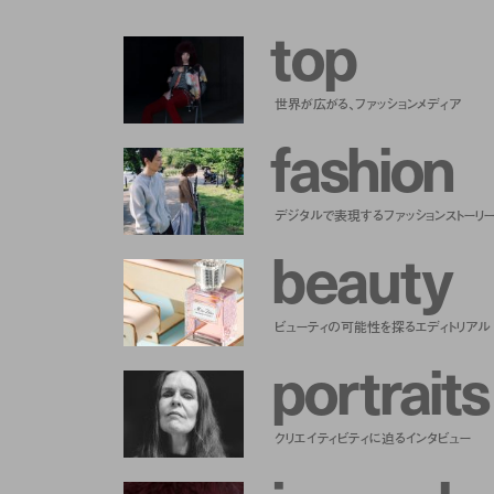
t
o
p
世界が広がる、ファッションメディア
f
a
s
h
i
o
n
デジタルで表現するファッションストーリ
b
e
a
u
t
y
ビューティの可能性を探るエディトリアル
p
o
r
t
r
a
i
t
s
クリエイティビティに迫るインタビュー