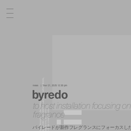
x
e
d
news
mar 21, 2025 12:30 pm
byredo
n
to host installation focusing 
fragrance
i
バイレードが新作フレグランスにフォーカスし