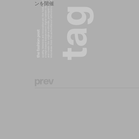
a tokyo based independent digital fashion media. we curate daily fashion, beauty and culture feeds,
quality, timeless and innovation are the fundamental philosophy of the fashion post,
interviews from the authorities of different culture in the creative industry.
and create the original editorials, portrayed in the digital era, and portraits,
ンを開催
g
a
t
p
r
e
v