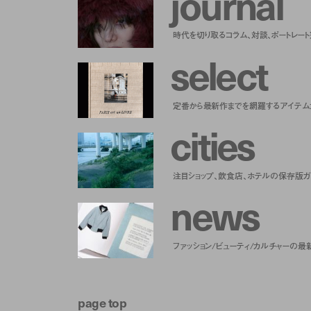
j
o
u
r
n
a
l
時代を切り取るコラム、対談、ポートレー
s
e
l
e
c
t
定番から最新作までを網羅するアイテム
c
i
t
i
e
s
注目ショップ、飲食店、ホテルの保存版ガ
n
e
w
s
ファッション/ビューティ/カルチャーの最
page top