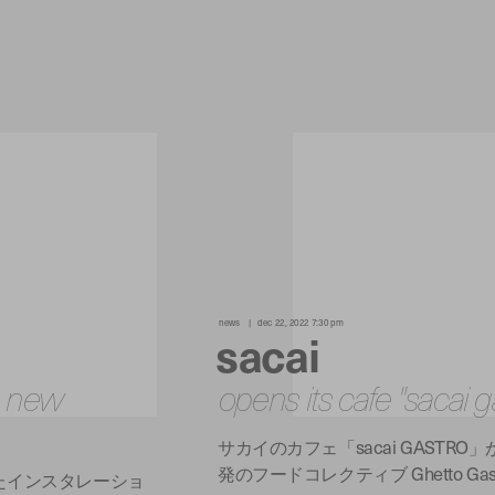
news
dec 22, 2022 7:30 pm
sacai
on new
opens its cafe "sacai g
サカイのカフェ「sacai GAST
発のフードコレクティブ Ghetto Gas
たインスタレーショ