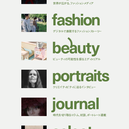
世界が広がる、ファッションメディア
f
a
s
h
i
o
n
デジタルで表現するファッションストーリー
b
e
a
u
t
y
ビューティの可能性を探るエディトリアル
p
o
r
t
r
a
i
t
s
クリエイティビティに迫るインタビュー
j
o
u
r
n
a
l
時代を切り取るコラム、対談、ポートレート連載