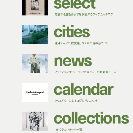
s
e
l
e
c
t
定番から最新作までを網羅するアイテムカタログ
c
i
t
i
e
s
注目ショップ、飲食店、ホテルの保存版ガイド
n
e
w
s
ファッション/ビューティ/カルチャーの最新ニュース
c
a
l
e
n
d
a
r
クリエイターによる日替わりレコメンド
c
o
l
l
e
c
t
i
o
n
s
コレクションルック一覧