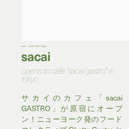
news
dec 22, 2022 7:30 pm
sacai
opens its cafe "sacai gastro" in
tokyo