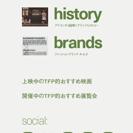
h
i
s
t
o
r
y
アイコンから紐解くブランドヒストリー
b
r
a
n
d
s
ファッションブランド A to Z
上映中のTFP的おすすめ映画
開催中のTFP的おすすめ展覧会
social: