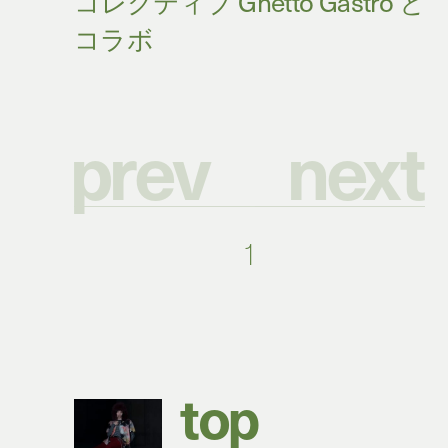
p
r
e
v
n
e
x
t
1
t
o
p