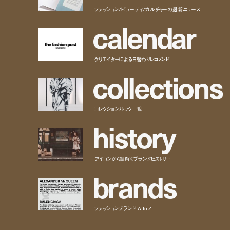
ファッション/ビューティ/カルチャーの最新ニュース
c
a
l
e
n
d
a
r
クリエイターによる日替わりレコメンド
c
o
l
l
e
c
t
i
o
n
s
コレクションルック一覧
h
i
s
t
o
r
y
アイコンから紐解くブランドヒストリー
b
r
a
n
d
s
ファッションブランド A to Z