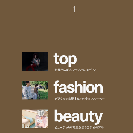
1
t
o
p
世界が広がる、ファッションメディア
f
a
s
h
i
o
n
デジタルで表現するファッションストーリー
b
e
a
u
t
y
ビューティの可能性を探るエディトリアル