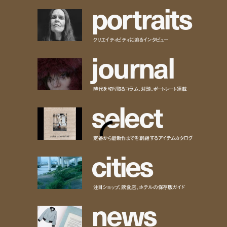
p
o
r
t
r
a
i
t
s
クリエイティビティに迫るインタビュー
j
o
u
r
n
a
l
時代を切り取るコラム、対談、ポートレート連載
s
e
l
e
c
t
定番から最新作までを網羅するアイテムカタログ
c
i
t
i
e
s
注目ショップ、飲食店、ホテルの保存版ガイド
n
e
w
s