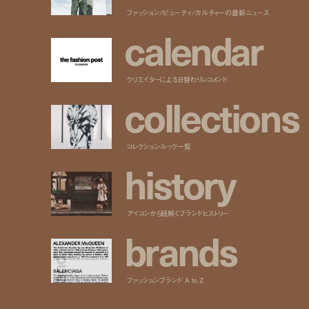
ファッション/ビューティ/カルチャーの最新ニュース
c
a
l
e
n
d
a
r
クリエイターによる日替わりレコメンド
c
o
l
l
e
c
t
i
o
n
s
コレクションルック一覧
h
i
s
t
o
r
y
アイコンから紐解くブランドヒストリー
b
r
a
n
d
s
ファッションブランド A to Z