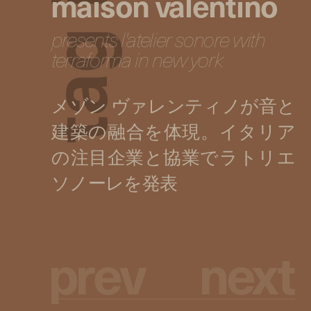
maison valentino
presents l'atelier sonore with
g
terraforma in new york
a
t
p
r
e
v
n
e
x
t