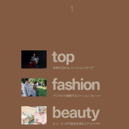
1
t
o
p
世界が広がる、ファッションメディア
f
a
s
h
i
o
n
デジタルで表現するファッションストーリー
b
e
a
u
t
y
ビューティの可能性を探るエディトリアル