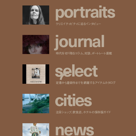
p
o
r
t
r
a
i
t
s
クリエイティビティに迫るインタビュー
j
o
u
r
n
a
l
時代を切り取るコラム、対談、ポートレート連載
s
e
l
e
c
t
定番から最新作までを網羅するアイテムカタログ
c
i
t
i
e
s
注目ショップ、飲食店、ホテルの保存版ガイド
n
e
w
s