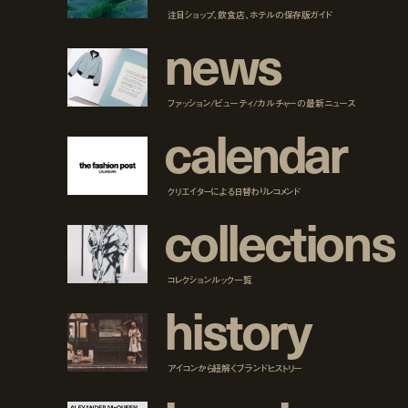
注目ショップ、飲食店、ホテルの保存版ガイド
n
e
w
s
ファッション/ビューティ/カルチャーの最新ニュース
c
a
l
e
n
d
a
r
クリエイターによる日替わりレコメンド
c
o
l
l
e
c
t
i
o
n
s
コレクションルック一覧
h
i
s
t
o
r
y
アイコンから紐解くブランドヒストリー