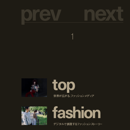
p
r
e
v
n
e
x
t
1
t
o
p
世界が広がる、ファッションメディア
f
a
s
h
i
o
n
デジタルで表現するファッションストーリー