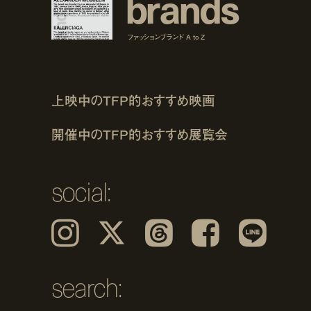
b
r
a
n
d
s
ファッションブランド A to Z
上映中のTFP的おすすめ映画
開催中のTFP的おすすめ展覧会
social:
Instagram
𝕏
Threads
Facebook
LINE
search: