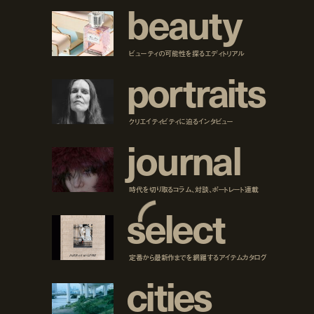
b
e
a
u
t
y
ビューティの可能性を探るエディトリアル
p
o
r
t
r
a
i
t
s
クリエイティビティに迫るインタビュー
j
o
u
r
n
a
l
時代を切り取るコラム、対談、ポートレート連載
s
e
l
e
c
t
定番から最新作までを網羅するアイテムカタログ
c
i
t
i
e
s