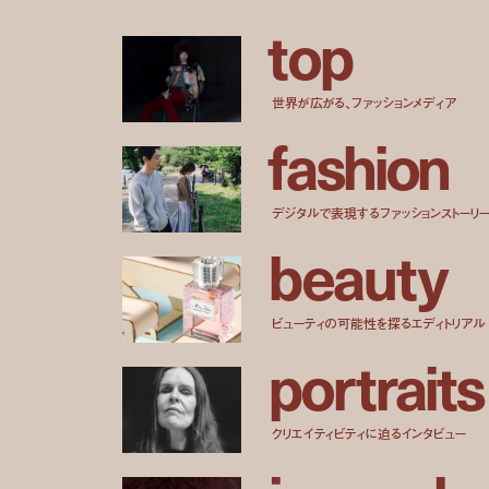
t
o
p
世界が広がる、ファッションメディア
f
a
s
h
i
o
n
デジタルで表現するファッションストーリ
b
e
a
u
t
y
ビューティの可能性を探るエディトリアル
p
o
r
t
r
a
i
t
s
クリエイティビティに迫るインタビュー