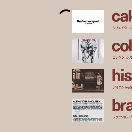
c
a
l
クリエイター
c
o
l
ー
コレクション
h
i
s
アイコンから
b
r
ファッションブラ