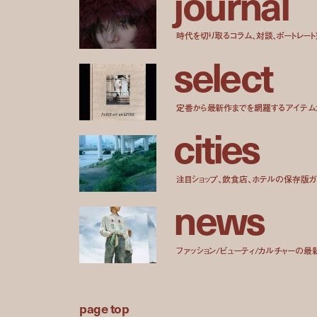
j
o
u
r
n
a
l
時代を切り取るコラム、対談、ポートレー
s
e
l
e
c
t
定番から最新作までを網羅するアイテム
c
i
t
i
e
s
注目ショップ、飲食店、ホテルの保存版ガ
n
e
w
s
ファッション/ビューティ/カルチャーの最
page top