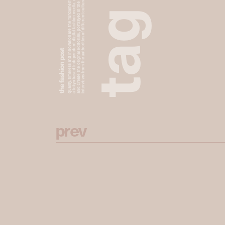
a tokyo based independent digital fashion media. we curate daily fashion, beauty and culture feeds,
quality, timeless and innovation are the fundamental philosophy of the fashion post,
interviews from the authorities of different culture in the creative industry.
and create the original editorials, portrayed in the digital era, and portraits,
g
a
t
p
r
e
v