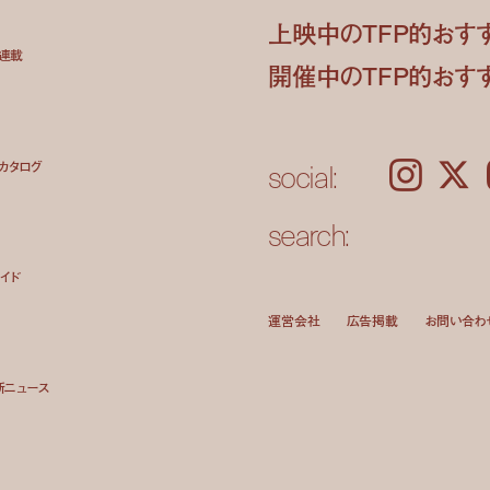
上映中のTFP的おす
ト連載
開催中のTFP的おす
social:
カタログ
Instagram
𝕏
search:
イド
運営会社
広告掲載
お問い合わ
新ニュース