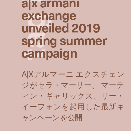
a|x armani
exchange
g
unveiled 2019
spring summer
a
campaign
t