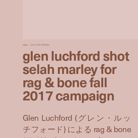
news
jul 31, 2017 8:00 am
glen luchford shot
selah marley for
rag & bone fall
2017 campaign