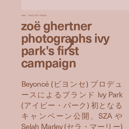
news
feb 22, 2017 3:00 pm
zoë ghertner
photographs ivy
park's first
campaign