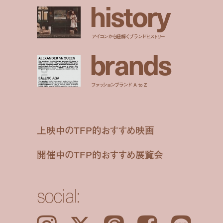
h
i
s
t
o
r
y
アイコンから紐解くブランドヒストリー
b
r
a
n
d
s
ファッションブランド A to Z
上映中のTFP的おすすめ映画
開催中のTFP的おすすめ展覧会
social: