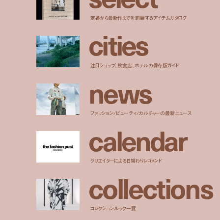
定番から最新作までを網羅するアイテムカタログ
c
i
t
i
e
s
注目ショップ、飲食店、ホテルの保存版ガイド
n
e
w
s
ファッション/ビューティ/カルチャーの最新ニュース
c
a
l
e
n
d
a
r
クリエイターによる日替わりレコメンド
c
o
l
l
e
c
t
i
o
n
s
コレクションルック一覧