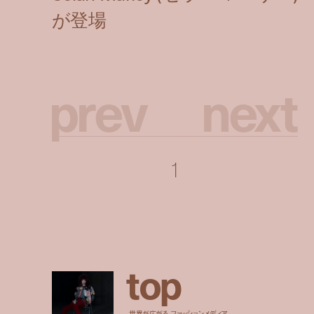
p
r
e
v
n
e
x
t
1
t
o
p
世界が広がる、ファッションメディア