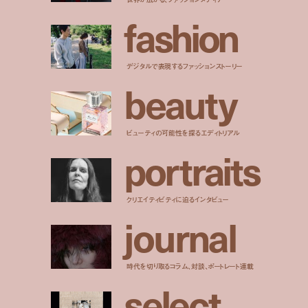
f
a
s
h
i
o
n
デジタルで表現するファッションストーリー
b
e
a
u
t
y
ビューティの可能性を探るエディトリアル
p
o
r
t
r
a
i
t
s
クリエイティビティに迫るインタビュー
j
o
u
r
n
a
l
時代を切り取るコラム、対談、ポートレート連載
s
e
l
e
c
t