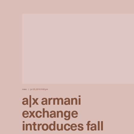
news
jul 25, 2018 3:00 pm
a|x armani
exchange
introduces fall