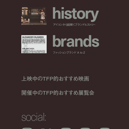
h
i
s
t
o
r
y
アイコンから紐解くブランドヒストリー
b
r
a
n
d
s
ファッションブランド A to Z
上映中のTFP的おすすめ映画
開催中のTFP的おすすめ展覧会
social: