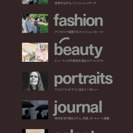
世界が広がる、ファッションメディア
f
a
s
h
i
o
n
デジタルで表現するファッションストーリー
b
e
a
u
t
y
ビューティの可能性を探るエディトリアル
p
o
r
t
r
a
i
t
s
クリエイティビティに迫るインタビュー
j
o
u
r
n
a
l
時代を切り取るコラム、対談、ポートレート連載