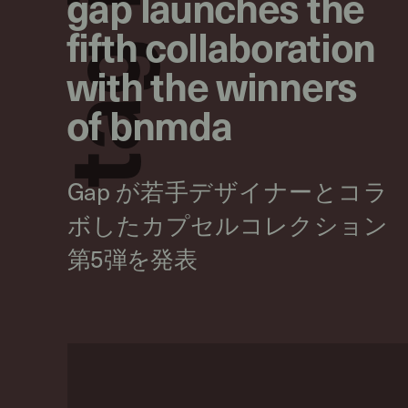
gap launches the
fifth collaboration
g
with the winners
of bnmda
a
t