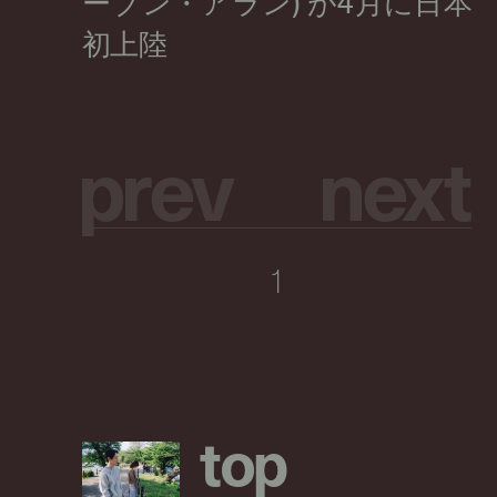
p
r
e
v
n
e
x
t
1
t
o
p