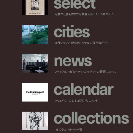
s
e
l
e
c
t
定番から最新作までを網羅するアイテムカタログ
c
i
t
i
e
s
注目ショップ、飲食店、ホテルの保存版ガイド
n
e
w
s
ファッション/ビューティ/カルチャーの最新ニュース
c
a
l
e
n
d
a
r
クリエイターによる日替わりレコメンド
c
o
l
l
e
c
t
i
o
n
s
コレクションルック一覧