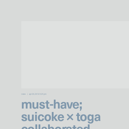
news
apr 20, 2016 5:25 pm
must-have;
suicoke × toga
collaborated