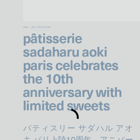
news
dec 11, 2015 1:22 pm
pâtisserie
sadaharu aoki
paris celebrates
the 10th
anniversary with
limited sweets