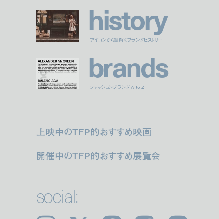
h
i
s
t
o
r
y
アイコンから紐解くブランドヒストリー
b
r
a
n
d
s
ファッションブランド A to Z
上映中のTFP的おすすめ映画
開催中のTFP的おすすめ展覧会
social: