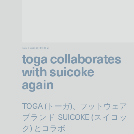
news
apr 23, 2018 10:00 am
toga collaborates
with suicoke
again