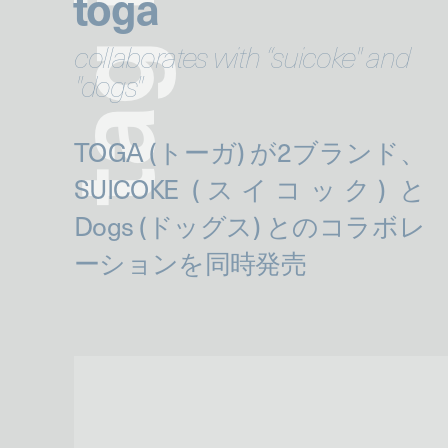
toga
collaborates with “suicoke" and
g
"dogs"
a
t