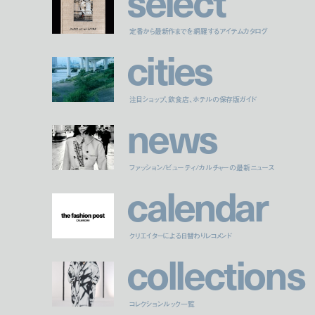
s
e
l
e
c
t
定番から最新作までを網羅するアイテムカタログ
c
i
t
i
e
s
注目ショップ、飲食店、ホテルの保存版ガイド
n
e
w
s
ファッション/ビューティ/カルチャーの最新ニュース
c
a
l
e
n
d
a
r
クリエイターによる日替わりレコメンド
c
o
l
l
e
c
t
i
o
n
s
コレクションルック一覧