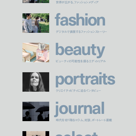
世界が広がる、ファッションメディア
f
a
s
h
i
o
n
デジタルで表現するファッションストーリー
b
e
a
u
t
y
ビューティの可能性を探るエディトリアル
p
o
r
t
r
a
i
t
s
クリエイティビティに迫るインタビュー
j
o
u
r
n
a
l
時代を切り取るコラム、対談、ポートレート連載