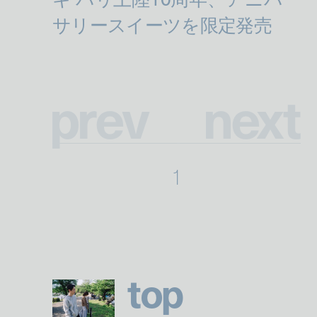
p
r
e
v
n
e
x
t
1
t
o
p