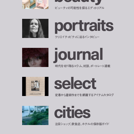
ビューティの可能性を探るエディトリアル
p
o
r
t
r
a
i
t
s
クリエイティビティに迫るインタビュー
j
o
u
r
n
a
l
時代を切り取るコラム、対談、ポートレート連載
s
e
l
e
c
t
定番から最新作までを網羅するアイテムカタログ
c
i
t
i
e
s
注目ショップ、飲食店、ホテルの保存版ガイド