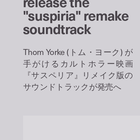
release the
"suspiria" remake
soundtrack