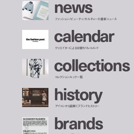
n
e
w
s
ファッション/ビューティ/カルチャーの最新ニュース
c
a
l
e
n
d
a
r
クリエイターによる日替わりレコメンド
c
o
l
l
e
c
t
i
o
n
s
コレクションルック一覧
h
i
s
t
o
r
y
アイコンから紐解くブランドヒストリー
b
r
a
n
d
s