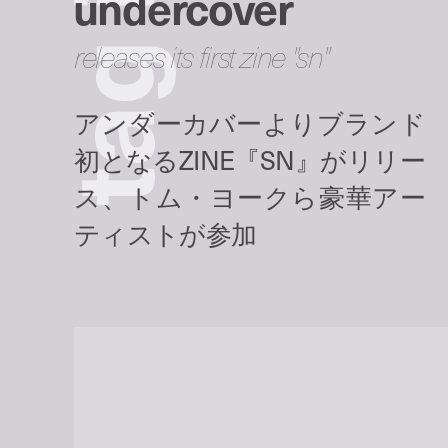
undercover
releases its first zine "sn"
g
a
t