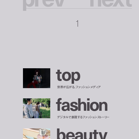
1
t
o
p
世界が広がる、ファッションメディア
f
a
s
h
i
o
n
デジタルで表現するファッションストーリー
b
e
a
u
t
y