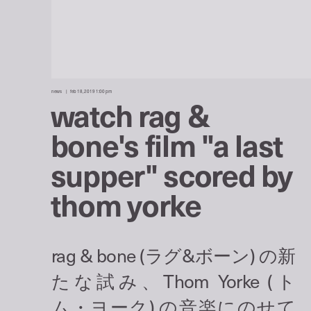
news
feb 18, 2019 1:00 pm
watch rag &
bone's film "a last
supper" scored by
thom yorke