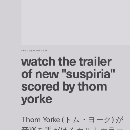
news
aug 24, 2018 5:00 pm
watch the trailer
of new "suspiria"
scored by thom
yorke