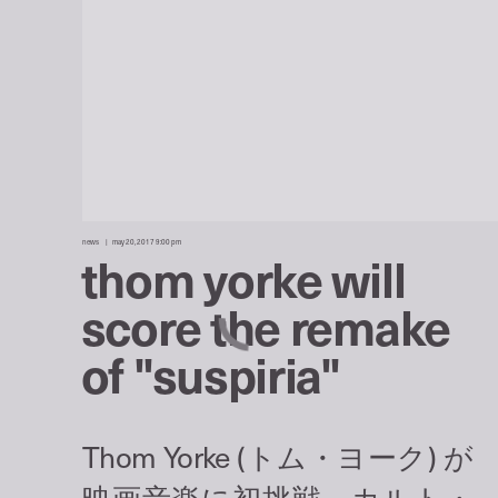
news
may 20, 2017 9:00 pm
thom yorke will
score the remake
of "suspiria"