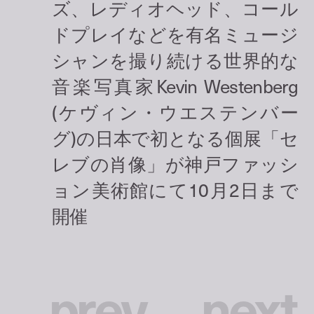
p
r
e
v
n
e
x
t