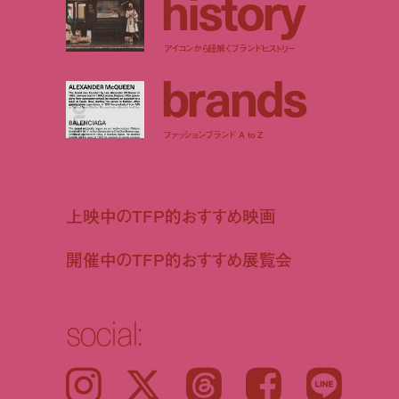
h
i
s
t
o
r
y
アイコンから紐解くブランドヒストリー
b
r
a
n
d
s
ファッションブランド A to Z
上映中のTFP的おすすめ映画
開催中のTFP的おすすめ展覧会
social:
Instagram
𝕏
Threads
Facebook
LINE