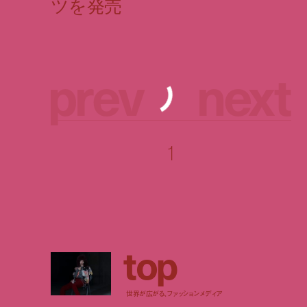
p
r
e
v
n
e
x
t
1
t
o
p
世界が広がる、ファッションメディア