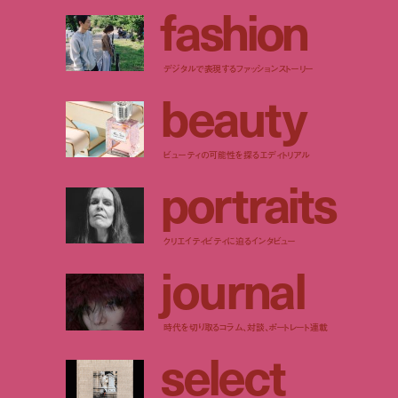
f
a
s
h
i
o
n
デジタルで表現するファッションストーリー
b
e
a
u
t
y
ビューティの可能性を探るエディトリアル
p
o
r
t
r
a
i
t
s
クリエイティビティに迫るインタビュー
j
o
u
r
n
a
l
時代を切り取るコラム、対談、ポートレート連載
s
e
l
e
c
t