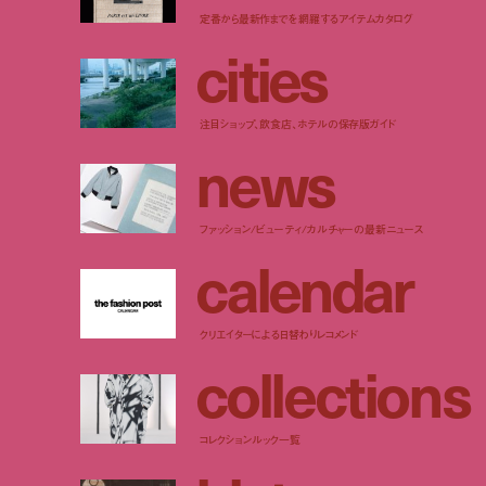
定番から最新作までを網羅するアイテムカタログ
c
i
t
i
e
s
注目ショップ、飲食店、ホテルの保存版ガイド
n
e
w
s
ファッション/ビューティ/カルチャーの最新ニュース
c
a
l
e
n
d
a
r
クリエイターによる日替わりレコメンド
c
o
l
l
e
c
t
i
o
n
s
コレクションルック一覧