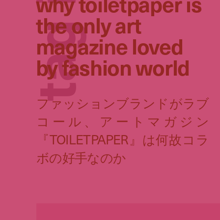
why toiletpaper is
the only art
g
magazine loved
by fashion world
a
t