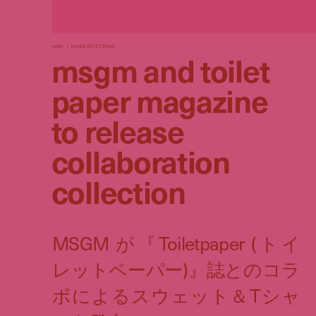
news
nov 28, 2013 7:30 pm
msgm and toilet
paper magazine
to release
collaboration
collection