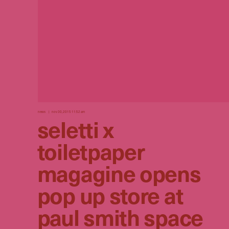
news
nov 30, 2015 11:52 am
seletti x
toiletpaper
magagine opens
pop up store at
paul smith space