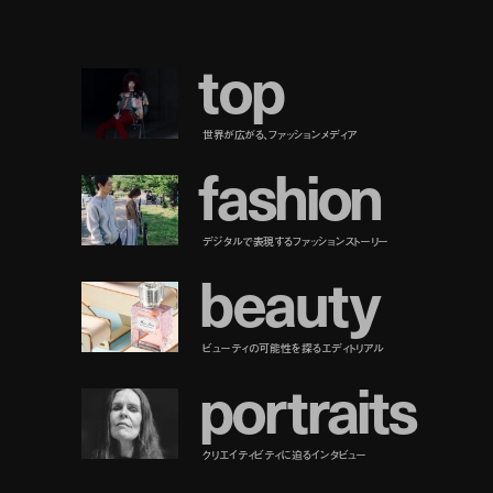
t
o
p
世界が広がる、ファッションメディア
f
a
s
h
i
o
n
デジタルで表現するファッションストーリー
b
e
a
u
t
y
ビューティの可能性を探るエディトリアル
p
o
r
t
r
a
i
t
s
クリエイティビティに迫るインタビュー