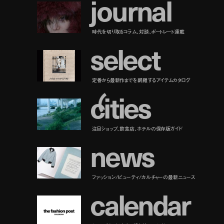
j
o
u
r
n
a
l
時代を切り取るコラム、対談、ポートレート連載
s
e
l
e
c
t
定番から最新作までを網羅するアイテムカタログ
c
i
t
i
e
s
注目ショップ、飲食店、ホテルの保存版ガイド
n
e
w
s
ファッション/ビューティ/カルチャーの最新ニュース
c
a
l
e
n
d
a
r