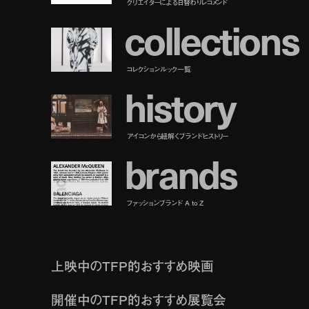
クリエイターによる日替わりレコメンド
c
o
l
l
e
c
t
i
o
n
s
コレクションルック一覧
h
i
s
t
o
r
y
アイコンから紐解くブランドヒストリー
b
r
a
n
d
s
ファッションブランド A to Z
上映中のTFP的おすすめ映画
開催中のTFP的おすすめ展覧会