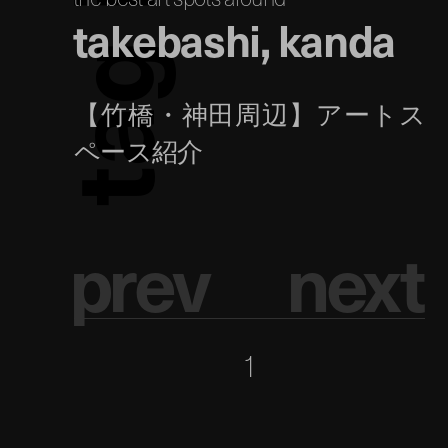
takebashi, kanda
g
a
t
p
r
e
v
n
e
x
t
1