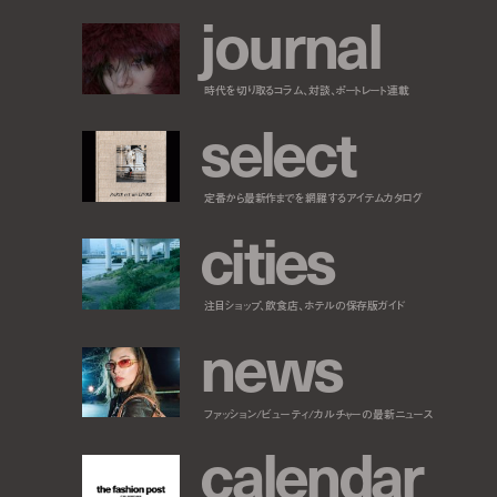
j
o
u
r
n
a
l
時代を切り取るコラム、対談、ポートレート連載
s
e
l
e
c
t
定番から最新作までを網羅するアイテムカタログ
c
i
t
i
e
s
注目ショップ、飲食店、ホテルの保存版ガイド
n
e
w
s
ファッション/ビューティ/カルチャーの最新ニュース
c
a
l
e
n
d
a
r