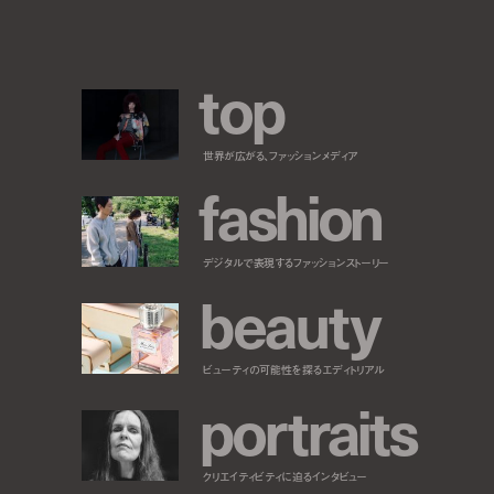
t
o
p
世界が広がる、ファッションメディア
f
a
s
h
i
o
n
デジタルで表現するファッションストーリー
b
e
a
u
t
y
ビューティの可能性を探るエディトリアル
p
o
r
t
r
a
i
t
s
クリエイティビティに迫るインタビュー