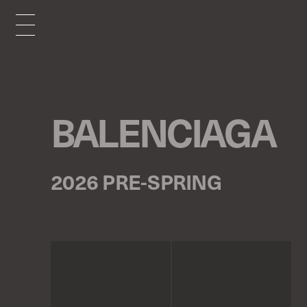
BALENCIAGA
2026 PRE-SPRING
p
r
e
v
n
e
x
t
1
/
48