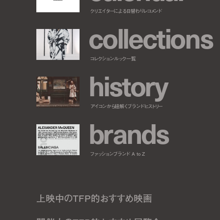
クリエイターによる日替わりレコメンド
c
o
l
l
e
c
t
i
o
n
s
コレクションルック一覧
h
i
s
t
o
r
y
アイコンから紐解くブランドヒストリー
b
r
a
n
d
s
ファッションブランド A to Z
上映中のTFP的おすすめ映画