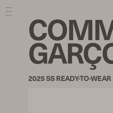
COMM
GARÇ
2025 SS READY-TO-WEAR