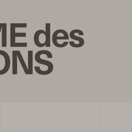
E des
ONS
n
Comme des garcons
Spring Summer 2025,
Women