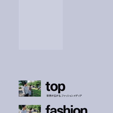
t
o
p
世界が広がる、ファッションメディア
f
a
s
h
i
o
n