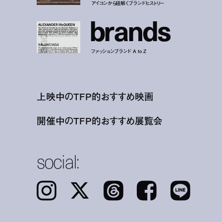
アイコンから紐解くブランドヒストリー
b
r
a
n
d
s
ファッションブランド A to Z
上映中のTFP的おすすめ映画
開催中のTFP的おすすめ展覧会
social:
Instagram
𝕏
Threads
Facebook
LINE