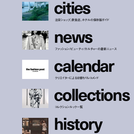
c
i
t
i
e
s
注目ショップ、飲食店、ホテルの保存版ガイド
n
e
w
s
ファッション/ビューティ/カルチャーの最新ニュース
c
a
l
e
n
d
a
r
クリエイターによる日替わりレコメンド
c
o
l
l
e
c
t
i
o
n
s
コレクションルック一覧
h
i
s
t
o
r
y