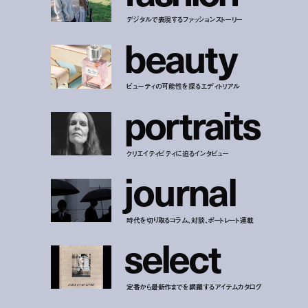
デジタルで表現するファッションストーリー
b
e
a
u
t
y
ビューティの可能性を探るエディトリアル
p
o
r
t
r
a
i
t
s
クリエイティビティに迫るインタビュー
j
o
u
r
n
a
l
時代を切り取るコラム、対談、ポートレート連載
s
e
l
e
c
t
定番から最新作までを網羅するアイテムカタログ