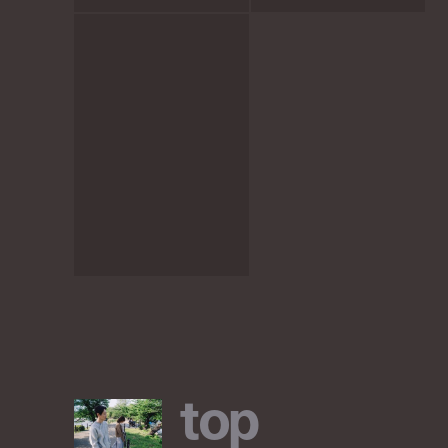
t
o
p