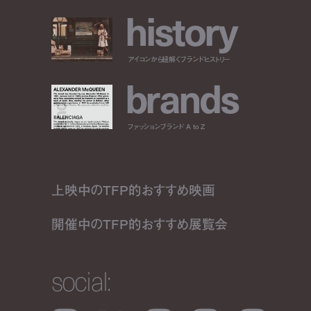
h
i
s
t
o
r
y
アイコンから紐解くブランドヒストリー
b
r
a
n
d
s
ファッションブランド A to Z
上映中のTFP的おすすめ映画
開催中のTFP的おすすめ展覧会
social: