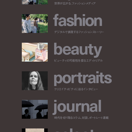
世界が広がる、ファッションメディア
f
a
s
h
i
o
n
デジタルで表現するファッションストーリー
b
e
a
u
t
y
ビューティの可能性を探るエディトリアル
p
o
r
t
r
a
i
t
s
クリエイティビティに迫るインタビュー
j
o
u
r
n
a
l
時代を切り取るコラム、対談、ポートレート連載