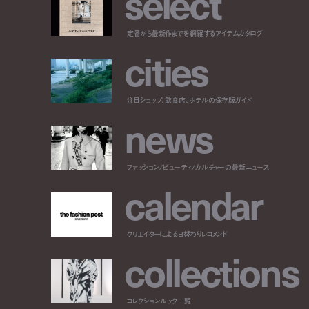
s
e
l
e
c
t
定番から最新作までを網羅するアイテムカタログ
c
i
t
i
e
s
注目ショップ、飲食店、ホテルの保存版ガイド
n
e
w
s
ファッション/ビューティ/カルチャーの最新ニュース
c
a
l
e
n
d
a
r
クリエイターによる日替わりレコメンド
c
o
l
l
e
c
t
i
o
n
s
コレクションルック一覧