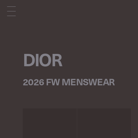
DIOR
2026 FW MENSWEAR
p
r
e
v
n
e
x
t
1
/
63