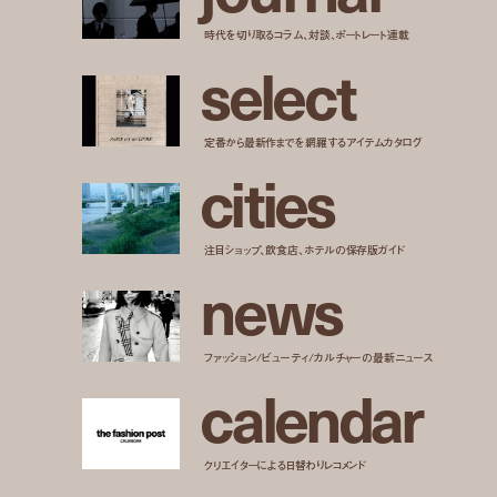
時代を切り取るコラム、対談、ポートレート連載
s
e
l
e
c
t
定番から最新作までを網羅するアイテムカタログ
c
i
t
i
e
s
注目ショップ、飲食店、ホテルの保存版ガイド
n
e
w
s
ファッション/ビューティ/カルチャーの最新ニュース
c
a
l
e
n
d
a
r
クリエイターによる日替わりレコメンド