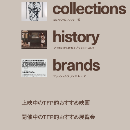
c
o
l
l
e
c
t
i
o
n
s
コレクションルック一覧
h
i
s
t
o
r
y
アイコンから紐解くブランドヒストリー
b
r
a
n
d
s
ファッションブランド A to Z
上映中のTFP的おすすめ映画
開催中のTFP的おすすめ展覧会