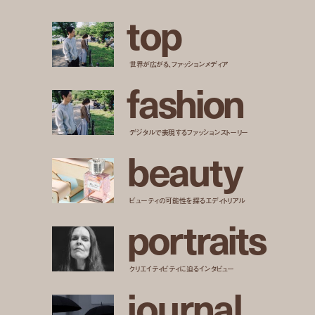
t
o
p
世界が広がる、ファッションメディア
f
a
s
h
i
o
n
デジタルで表現するファッションストーリー
b
e
a
u
t
y
ビューティの可能性を探るエディトリアル
p
o
r
t
r
a
i
t
s
クリエイティビティに迫るインタビュー
j
o
u
r
n
a
l