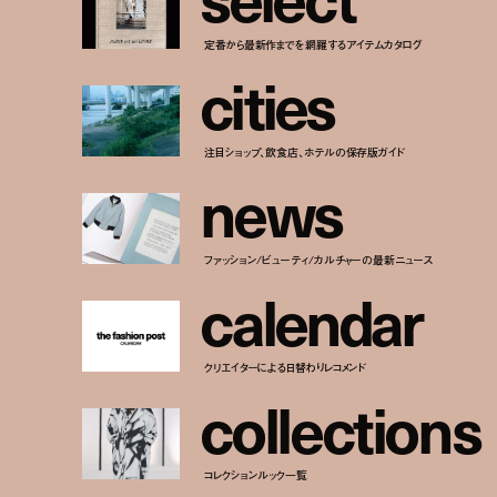
定番から最新作までを網羅するアイテムカタログ
c
i
t
i
e
s
注目ショップ、飲食店、ホテルの保存版ガイド
n
e
w
s
ファッション/ビューティ/カルチャーの最新ニュース
c
a
l
e
n
d
a
r
クリエイターによる日替わりレコメンド
c
o
l
l
e
c
t
i
o
n
s
コレクションルック一覧