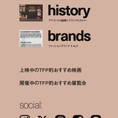
h
i
s
t
o
r
y
アイコンから紐解くブランドヒストリー
b
r
a
n
d
s
ファッションブランド A to Z
上映中のTFP的おすすめ映画
開催中のTFP的おすすめ展覧会
social: