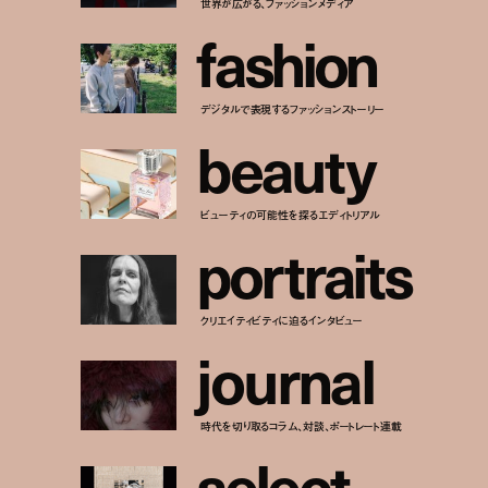
世界が広がる、ファッションメディア
f
a
s
h
i
o
n
デジタルで表現するファッションストーリー
b
e
a
u
t
y
ビューティの可能性を探るエディトリアル
p
o
r
t
r
a
i
t
s
クリエイティビティに迫るインタビュー
j
o
u
r
n
a
l
時代を切り取るコラム、対談、ポートレート連載
s
e
l
e
c
t