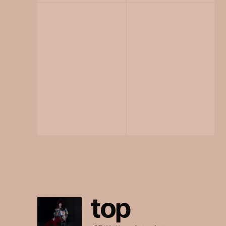
t
o
p