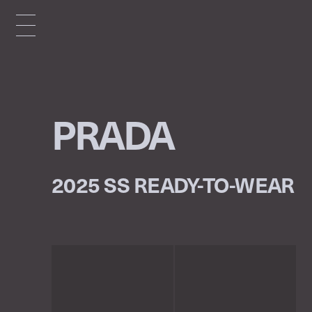
PRADA
2025 SS READY-TO-WEAR
p
r
e
v
n
e
x
t
1
/
49