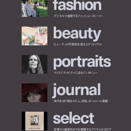
f
a
s
h
i
o
n
デジタルで表現するファッションストーリー
b
e
a
u
t
y
ビューティの可能性を探るエディトリアル
p
o
r
t
r
a
i
t
s
クリエイティビティに迫るインタビュー
j
o
u
r
n
a
l
時代を切り取るコラム、対談、ポートレート連載
s
e
l
e
c
t
定番から最新作までを網羅するアイテムカタログ