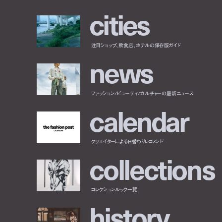
c
i
t
i
e
s
注目ショップ、飲食店、ホテルの保存版ガイド
n
e
w
s
ファッション/ビューティ/カルチャーの最新ニュース
c
a
l
e
n
d
a
r
クリエイターによる日替わりレコメンド
c
o
l
l
e
c
t
i
o
n
s
コレクションルック一覧
h
i
s
t
o
r
y