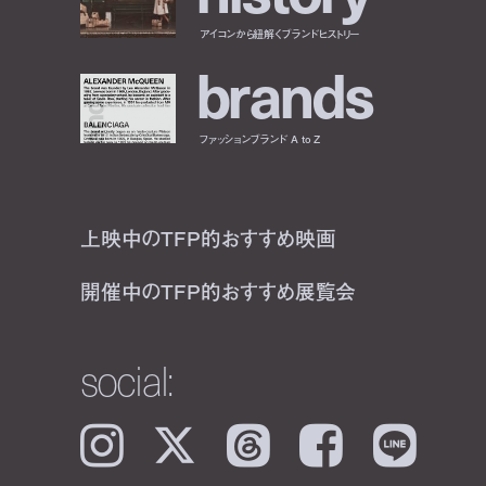
アイコンから紐解くブランドヒストリー
b
r
a
n
d
s
ファッションブランド A to Z
上映中のTFP的おすすめ映画
開催中のTFP的おすすめ展覧会
social:
Instagram
𝕏
Threads
Facebook
LINE