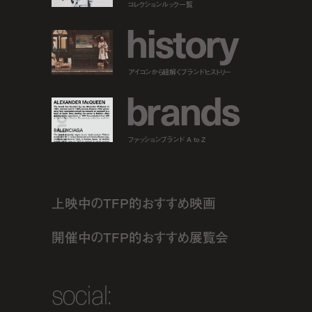
コレクションルック一覧
h
i
s
t
o
r
y
アイコンから紐解くブランドヒストリー
b
r
a
n
d
s
ファッションブランド A to Z
上映中のTFP的おすすめ映画
開催中のTFP的おすすめ展覧会
social: