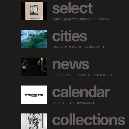
s
e
l
e
c
t
定番から最新作までを網羅するアイテムカタログ
c
i
t
i
e
s
注目ショップ、飲食店、ホテルの保存版ガイド
n
e
w
s
ファッション/ビューティ/カルチャーの最新ニュース
c
a
l
e
n
d
a
r
クリエイターによる日替わりレコメンド
c
o
l
l
e
c
t
i
o
n
s