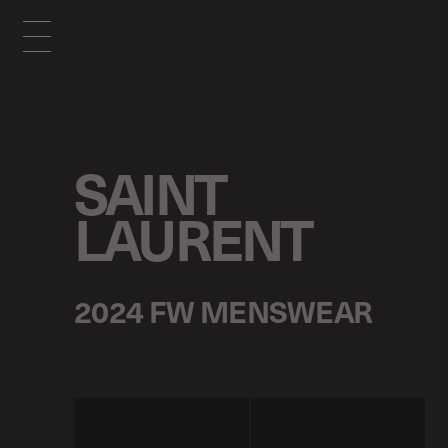
SAINT
LAURENT
2024 FW MENSWEAR
p
r
e
v
n
e
x
t