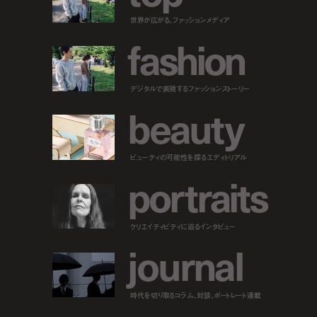
世界が広がる、ファッションメディア
f
a
s
h
i
o
n
デジタルで表現するファッションストーリー
b
e
a
u
t
y
ビューティの可能性を探るエディトリアル
p
o
r
t
r
a
i
t
s
クリエイティビティに迫るインタビュー
j
o
u
r
n
a
l
時代を切り取るコラム、対談、ポートレート連載