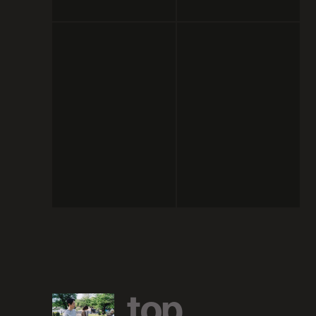
t
o
p